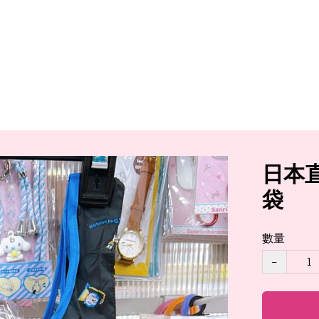
日本
袋
數量
−