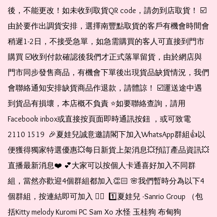
後，不能更改！如未收到取貨QR code，請勿到店取貨！ ☑️
由於要作出調貨安排，選擇南豐點取貨的客戶有機會時間會
稍遲1-2日，不接受急單，如急需購買的客人可直接到門市
購買 ☑️收到付款確認後我們才正式落單留貨，由於網店與
門市同步發售商品，有機會下單後出現貨品缺貨情況，我們
會聯絡通知安排缺貨商品作退款，請體諒！ ☑️運送途中遇
到貨品有損壞，本店概不負責 ⭐️如要聯絡查詢，請用
Facebook inbox或直接按頁面即時通訊按鈕 ，或可致電 
2110 1519  🎉夏娃兒誠意邀請閣下加入WhatsApp群組👍以
便獲得獨家特選優惠💥每日新貨上架消息💥預訂產品資訊💥
直播最新消息❤️ 💕大家可以按個人卡通喜好加入不同群
組，當然亦歡迎4個群組都加入👏🏻 🌸我們暫時分為以下4
個群組，按連結即可加入 👇🏻  1️⃣夏娃兒 -Sanrio Group （包
括Kitty melody Kuromi PC Sam Xo 水怪 玉桂狗 布甸狗 