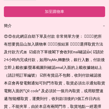
加至購物車
簡介
−
😍😍在此網店自助下單及付款 非常簡單方便： 👉🏻👉🏻把所
有想要貨品山加入購物車 👉🏻👉🏻按結算 👉🏻👉🏻選擇取貨方法
及付款方式🎀  ☑️成功下單後閣下會收到Email確認👍( ☑️請於
24小時內完成付款，如用PayMe,轉數快，銀行入數，付款後
立即上載收據/螢幕截圖到確認email入面的上載收據鏈結上
（請註明訂單編號） ☑️所有貨品不包郵，收到付款確認後
本店會再發電郵通知可到門市取貨，取貨必須出示通知取貨
電郵入面的*QR code* 及必須於一個月內取貨，或用順豐速
遞/智能櫃取貨，運費到付，收到款項後約3個工作日內出
貨，不能夾單，由於本店有兩間門市，取貨地點一經選擇