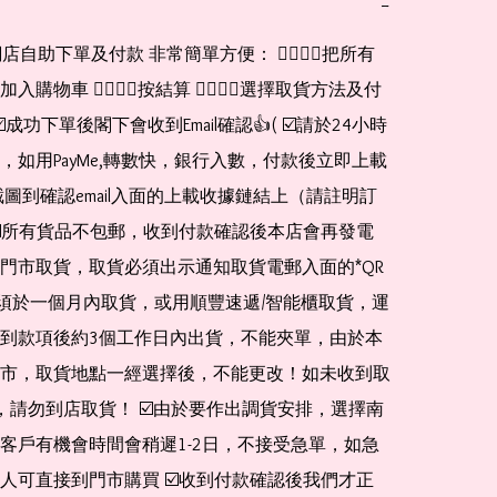
−
網店自助下單及付款 非常簡單方便： 👉🏻👉🏻把所有
購物車 👉🏻👉🏻按結算 👉🏻👉🏻選擇取貨方法及付
☑️成功下單後閣下會收到Email確認👍( ☑️請於24小時
，如用PayMe,轉數快，銀行入數，付款後立即上載
截圖到確認email入面的上載收據鏈結上（請註明訂
☑️所有貨品不包郵，收到付款確認後本店會再發電
門市取貨，取貨必須出示通知取貨電郵入面的*QR 
 及必須於一個月內取貨，或用順豐速遞/智能櫃取貨，運
到款項後約3個工作日內出貨，不能夾單，由於本
市，取貨地點一經選擇後，不能更改！如未收到取
de，請勿到店取貨！ ☑️由於要作出調貨安排，選擇南
客戶有機會時間會稍遲1-2日，不接受急單，如急
人可直接到門市購買 ☑️收到付款確認後我們才正