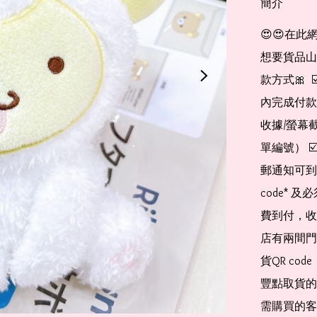
簡介
😍😍在此
想要貨品山加入
款方式🎀  
內完成付款
收據/螢幕
單編號） 
郵通知可到
code*
費到付，收
店有兩間門
貨QR co
豐點取貨的
需購買的客