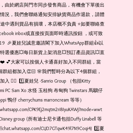
，由於網店與門市同步發售商品，有機會下單後出
情況，我們會聯絡通知安排缺貨商品作退款，請體
運送途中遇到貨品有損壞，本店概不負責 ⭐️如要聯絡查
cebook inbox或直接按頁面即時通訊按鈕 ，或可致
1519  🎉夏娃兒誠意邀請閣下加入WhatsApp群組👍以
特選優惠💥每日新貨上架消息💥預訂產品資訊💥直
❤️ 💕大家可以按個人卡通喜好加入不同群組，當
個群組都加入👏🏻 🌸我們暫時分為以下4個群組，
🏻  1️⃣夏娃兒 -Sanrio Group （包括Kitty 
romi PC Sam Xo 水怪 玉桂狗 布甸狗 Twinstars 馬騮仔 
pi 鴨仔 cherrychums marroncream 等等）  
t.whatsapp.com/CPK9Ej2mqtm2ri8IyuKAWj?mode=wwt  
Disney group (所有迪士尼卡通包括Duffy Linabell 等
//chat.whatsapp.com/CLJD7GTqwK49l7N9Coqi4J  3️⃣夏