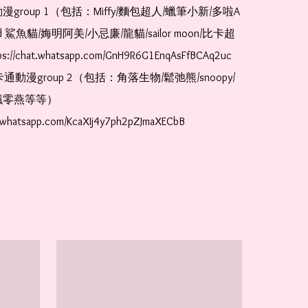
漫group 1（包括：Miffy/麵包超人/蠟筆小新/多啦A
and 鯊魚貓/娒明阿美/小忌廉/龍貓/sailor moon/比卡超
://chat.whatsapp.com/GnH9R6G1EnqAsFfBCAq2uc  
卡通動漫group 2（包括：角落生物/鬆弛熊/snoopy/
零燕等等）  
t.whatsapp.com/KcaXIj4y7ph2pZJmaXECbB