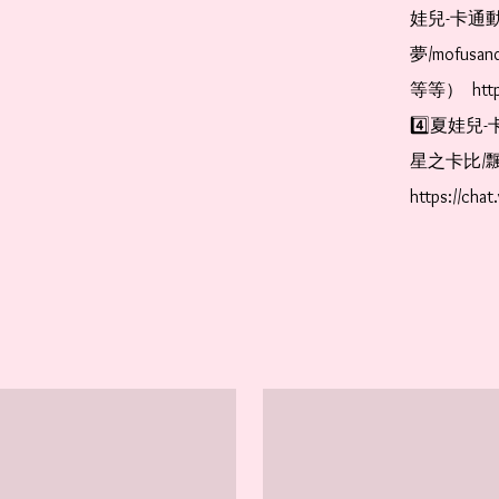
娃兒-卡通動
夢/mofus
等等）  https
4️⃣夏娃兒-
星之卡比/飄
https://cha