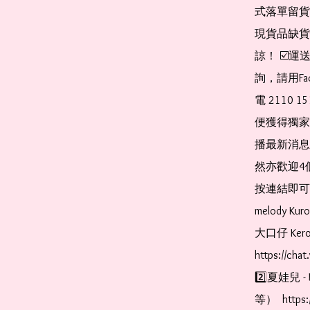
式落單留貨
現貨品缺貨
諒！ ☑️
詢，請用Fa
電 2110 
便獲得獨家
播最新消息
然亦歡迎4
按連結即可加入 
melody Ku
大口仔 Kerop
https://cha
2️⃣夏娃兒 - 
等）  https: