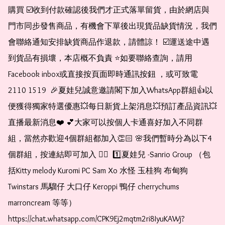
購買 ☑️收到付款確認後我們才正式落單留貨，由於網店與
門市同步發售商品，有機會下單後出現貨品缺貨情況，我們
會聯絡通知安排缺貨商品作退款，請體諒！ ☑️運送途中遇
到貨品有損壞，本店概不負責 ⭐️如要聯絡查詢，請用
Facebook inbox或直接按頁面即時通訊按鈕 ，或可致電 
2110 1519  🎉夏娃兒誠意邀請閣下加入WhatsApp群組👍以
便獲得獨家特選優惠💥每日新貨上架消息💥預訂產品資訊💥
直播最新消息❤️ 💕大家可以按個人卡通喜好加入不同群
組，當然亦歡迎4個群組都加入👏🏻 🌸我們暫時分為以下4
個群組，按連結即可加入 👇🏻  1️⃣夏娃兒 -Sanrio Group （包
括Kitty melody Kuromi PC Sam Xo 水怪 玉桂狗 布甸狗 
Twinstars 馬騮仔 大口仔 Keroppi 鴨仔 cherrychums 
marroncream 等等）  
https://chat.whatsapp.com/CPK9Ej2mqtm2ri8IyuKAWj?