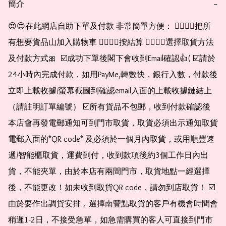
簡介
−
😍😍在此網店自助下單及付款 非常簡單方便： 👉🏻👉🏻把所
有想要貨品山加入購物車 👉🏻👉🏻按結算 👉🏻👉🏻選擇取貨方法
及付款方式🎀  ☑️成功下單後閣下會收到Email確認👍( ☑️請於
24小時內完成付款，如用PayMe,轉數快，銀行入數，付款後
立即上載收據/螢幕截圖到確認email入面的上載收據鏈結上
（請註明訂單編號） ☑️所有貨品不包郵，收到付款確認後
本店會再發電郵通知可到門市取貨，取貨必須出示通知取貨
電郵入面的*QR code* 及必須於一個月內取貨，或用順豐速
遞/智能櫃取貨，運費到付，收到款項後約3個工作日內出
貨，不能夾單，由於本店有兩間門市，取貨地點一經選擇
後，不能更改！如未收到取貨QR code，請勿到店取貨！ ☑️
由於要作出調貨安排，選擇南豐點取貨的客戶有機會時間會
稍遲1-2日，不接受急單，如急需購買的客人可直接到門市