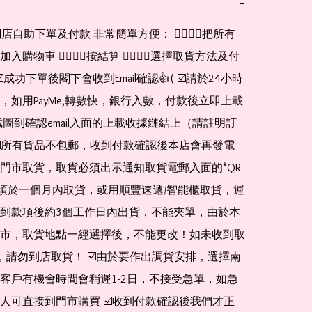
−
網店自助下單及付款 非常簡單方便： 👉🏻👉🏻把所有
購物車 👉🏻👉🏻按結算 👉🏻👉🏻選擇取貨方法及付
☑️成功下單後閣下會收到Email確認👍( ☑️請於24小時
，如用PayMe,轉數快，銀行入數，付款後立即上載
截圖到確認email入面的上載收據鏈結上（請註明訂
☑️所有貨品不包郵，收到付款確認後本店會再發電
門市取貨，取貨必須出示通知取貨電郵入面的*QR 
 及必須於一個月內取貨，或用順豐速遞/智能櫃取貨，運
到款項後約3個工作日內出貨，不能夾單，由於本
市，取貨地點一經選擇後，不能更改！如未收到取
de，請勿到店取貨！ ☑️由於要作出調貨安排，選擇南
客戶有機會時間會稍遲1-2日，不接受急單，如急
人可直接到門市購買 ☑️收到付款確認後我們才正