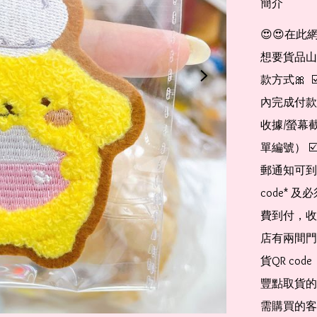
簡介
😍😍在此
想要貨品山加入
款方式🎀  
內完成付款
收據/螢幕
單編號） 
郵通知可到
code*
費到付，收
店有兩間門
貨QR co
豐點取貨的
需購買的客