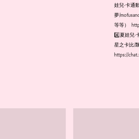
娃兒-卡通動
夢/mofus
等等）  https
4️⃣夏娃兒-
星之卡比/飄
https://cha