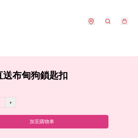
直送布甸狗鎖匙扣
+
加至購物車