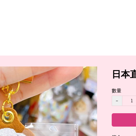
日本
數量
−