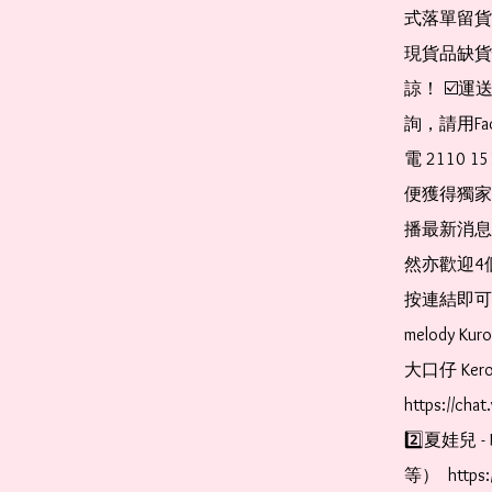
式落單留貨
現貨品缺貨
諒！ ☑️
詢，請用Fa
電 2110 
便獲得獨家
播最新消息
然亦歡迎4
按連結即可加入 
melody Ku
大口仔 Kerop
https://cha
2️⃣夏娃兒 - 
等）  https: