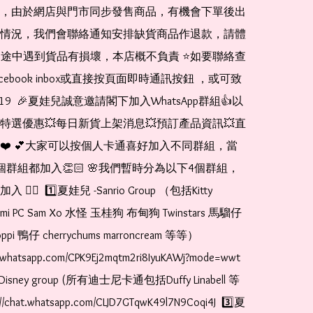
，由於網店與門市同步發售商品，有機會下單後出
情況，我們會聯絡通知安排缺貨商品作退款，請體
運送途中遇到貨品有損壞，本店概不負責 ⭐️如要聯絡查
cebook inbox或直接按頁面即時通訊按鈕 ，或可致
1519  🎉夏娃兒誠意邀請閣下加入WhatsApp群組👍以
特選優惠💥每日新貨上架消息💥預訂產品資訊💥直
❤️ 💕大家可以按個人卡通喜好加入不同群組，當
個群組都加入👏🏻 🌸我們暫時分為以下4個群組，
🏻  1️⃣夏娃兒 -Sanrio Group （包括Kitty 
romi PC Sam Xo 水怪 玉桂狗 布甸狗 Twinstars 馬騮仔 
pi 鴨仔 cherrychums marroncream 等等）  
t.whatsapp.com/CPK9Ej2mqtm2ri8IyuKAWj?mode=wwt  
Disney group (所有迪士尼卡通包括Duffy Linabell 等
//chat.whatsapp.com/CLJD7GTqwK49l7N9Coqi4J  3️⃣夏