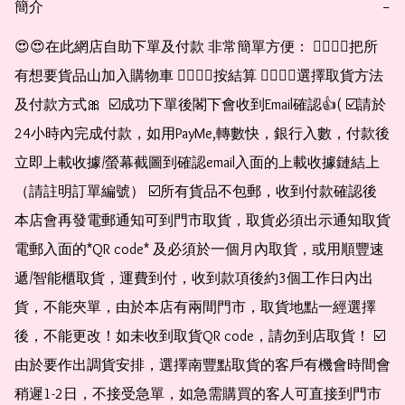
簡介
−
😍😍在此網店自助下單及付款 非常簡單方便： 👉🏻👉🏻把所
有想要貨品山加入購物車 👉🏻👉🏻按結算 👉🏻👉🏻選擇取貨方法
及付款方式🎀  ☑️成功下單後閣下會收到Email確認👍( ☑️請於
24小時內完成付款，如用PayMe,轉數快，銀行入數，付款後
立即上載收據/螢幕截圖到確認email入面的上載收據鏈結上
（請註明訂單編號） ☑️所有貨品不包郵，收到付款確認後
本店會再發電郵通知可到門市取貨，取貨必須出示通知取貨
電郵入面的*QR code* 及必須於一個月內取貨，或用順豐速
遞/智能櫃取貨，運費到付，收到款項後約3個工作日內出
貨，不能夾單，由於本店有兩間門市，取貨地點一經選擇
後，不能更改！如未收到取貨QR code，請勿到店取貨！ ☑️
由於要作出調貨安排，選擇南豐點取貨的客戶有機會時間會
稍遲1-2日，不接受急單，如急需購買的客人可直接到門市