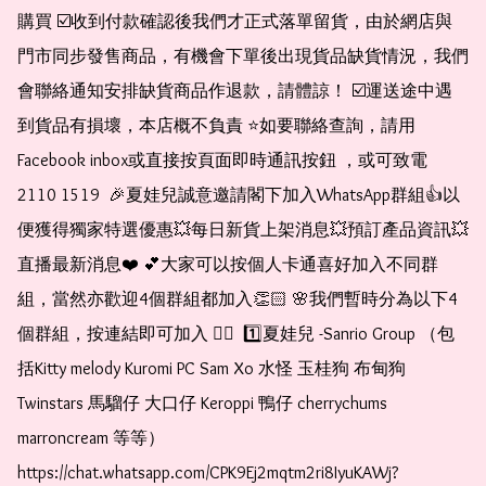
購買 ☑️收到付款確認後我們才正式落單留貨，由於網店與
門市同步發售商品，有機會下單後出現貨品缺貨情況，我們
會聯絡通知安排缺貨商品作退款，請體諒！ ☑️運送途中遇
到貨品有損壞，本店概不負責 ⭐️如要聯絡查詢，請用
Facebook inbox或直接按頁面即時通訊按鈕 ，或可致電 
2110 1519  🎉夏娃兒誠意邀請閣下加入WhatsApp群組👍以
便獲得獨家特選優惠💥每日新貨上架消息💥預訂產品資訊💥
直播最新消息❤️ 💕大家可以按個人卡通喜好加入不同群
組，當然亦歡迎4個群組都加入👏🏻 🌸我們暫時分為以下4
個群組，按連結即可加入 👇🏻  1️⃣夏娃兒 -Sanrio Group （包
括Kitty melody Kuromi PC Sam Xo 水怪 玉桂狗 布甸狗 
Twinstars 馬騮仔 大口仔 Keroppi 鴨仔 cherrychums 
marroncream 等等）  
https://chat.whatsapp.com/CPK9Ej2mqtm2ri8IyuKAWj?