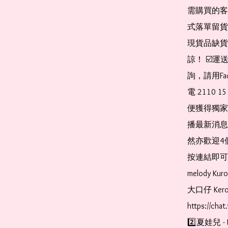
需購買的客
式落單留貨
現貨品缺貨
諒！ ☑️
詢，請用Fa
電 2110 
便獲得獨家
播最新消息
然亦歡迎4
按連結即可加入 
melody Ku
大口仔 Kerop
https://cha
2️⃣夏娃兒 - 