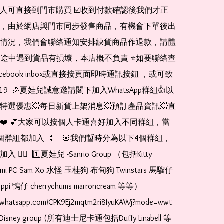
人可直接到門市購買 ☑️收到付款確認後我們才正
，由於網店與門市同步發售商品，有機會下單後出
情況，我們會聯絡通知安排缺貨商品作退款，請體
運送途中遇到貨品有損壞，本店概不負責 ⭐️如要聯絡查
cebook inbox或直接按頁面即時通訊按鈕 ，或可致
1519  🎉夏娃兒誠意邀請閣下加入WhatsApp群組👍以
特選優惠💥每日新貨上架消息💥預訂產品資訊💥直
❤️ 💕大家可以按個人卡通喜好加入不同群組，當
個群組都加入👏🏻 🌸我們暫時分為以下4個群組，
🏻  1️⃣夏娃兒 -Sanrio Group （包括Kitty 
romi PC Sam Xo 水怪 玉桂狗 布甸狗 Twinstars 馬騮仔 
pi 鴨仔 cherrychums marroncream 等等）  
t.whatsapp.com/CPK9Ej2mqtm2ri8IyuKAWj?mode=wwt  
Disney group (所有迪士尼卡通包括Duffy Linabell 等