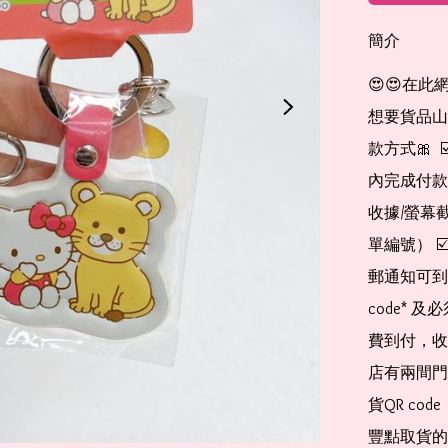
簡介
😍😍在此
想要貨品山加入
款方式🎀  
內完成付款
收據/螢幕
單編號） 
郵通知可到
code*
費到付，收
店有兩間門
貨QR co
豐點取貨的