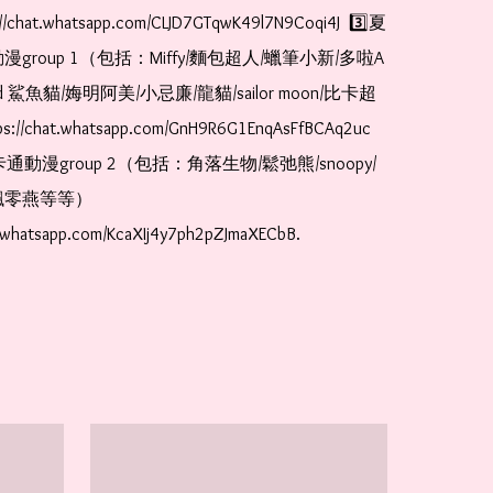
//chat.whatsapp.com/CLJD7GTqwK49l7N9Coqi4J  3️⃣夏
漫group 1（包括：Miffy/麵包超人/蠟筆小新/多啦A
and 鯊魚貓/娒明阿美/小忌廉/龍貓/sailor moon/比卡超
://chat.whatsapp.com/GnH9R6G1EnqAsFfBCAq2uc  
卡通動漫group 2（包括：角落生物/鬆弛熊/snoopy/
零燕等等）  
t.whatsapp.com/KcaXIj4y7ph2pZJmaXECbB.  