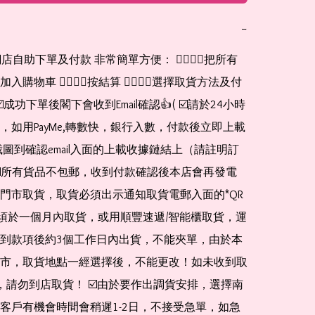
−
網店自助下單及付款 非常簡單方便： 👉🏻👉🏻把所有
購物車 👉🏻👉🏻按結算 👉🏻👉🏻選擇取貨方法及付
☑️成功下單後閣下會收到Email確認👍( ☑️請於24小時
，如用PayMe,轉數快，銀行入數，付款後立即上載
截圖到確認email入面的上載收據鏈結上（請註明訂
☑️所有貨品不包郵，收到付款確認後本店會再發電
門市取貨，取貨必須出示通知取貨電郵入面的*QR 
 及必須於一個月內取貨，或用順豐速遞/智能櫃取貨，運
到款項後約3個工作日內出貨，不能夾單，由於本
市，取貨地點一經選擇後，不能更改！如未收到取
de，請勿到店取貨！ ☑️由於要作出調貨安排，選擇南
客戶有機會時間會稍遲1-2日，不接受急單，如急