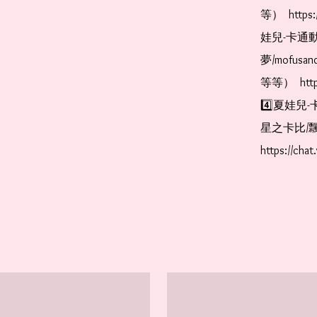
等）  https:
娃兒-卡通動
夢/mofus
等等）  https
4️⃣夏娃兒-
星之卡比/飄
https://cha