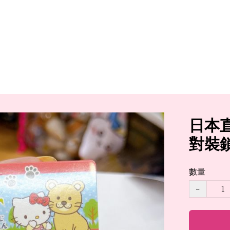
日本直
對裝
數量
−