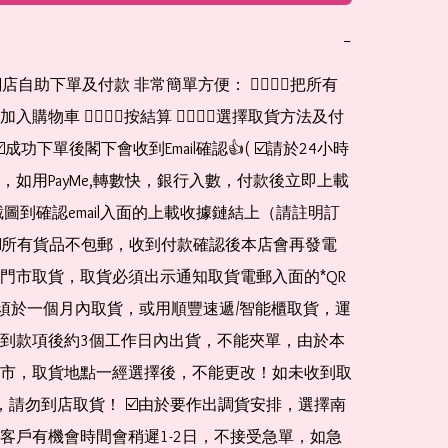
−
網店自助下單及付款 非常簡單方便： 👉🏻👉🏻把所有
購物車 👉🏻👉🏻按結算 👉🏻👉🏻選擇取貨方法及付
☑️成功下單後閣下會收到Email確認👍( ☑️請於24小時
，如用PayMe,轉數快，銀行入數，付款後立即上載
截圖到確認email入面的上載收據鏈結上（請註明訂
☑️所有貨品不包郵，收到付款確認後本店會再發電
門市取貨，取貨必須出示通知取貨電郵入面的*QR 
 及必須於一個月內取貨，或用順豐速遞/智能櫃取貨，運
到款項後約3個工作日內出貨，不能夾單，由於本
市，取貨地點一經選擇後，不能更改！如未收到取
de，請勿到店取貨！ ☑️由於要作出調貨安排，選擇南
客戶有機會時間會稍遲1-2日，不接受急單，如急