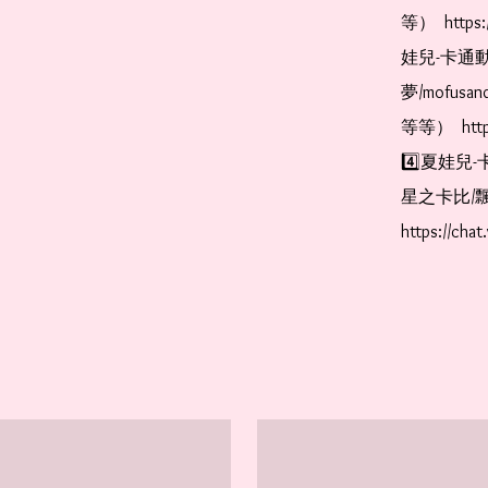
等）  https:
娃兒-卡通動
夢/mofus
等等）  https
4️⃣夏娃兒-
星之卡比/飄
https://cha