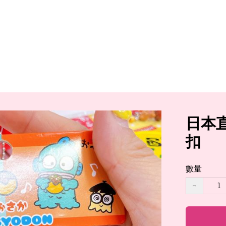
日本
扣
數量
−