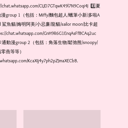
//chat.whatsapp.com/CLJD7GTqwK49l7N9Coqi4J  3️⃣夏
漫group 1（包括：Miffy/麵包超人/蠟筆小新/多啦A
and 鯊魚貓/娒明阿美/小忌廉/龍貓/sailor moon/比卡超
://chat.whatsapp.com/GnH9R6G1EnqAsFfBCAq2uc  
卡通動漫group 2（包括：角落生物/鬆弛熊/snoopy/
零燕等等）  
t.whatsapp.com/KcaXIj4y7ph2pZJmaXECbB.  