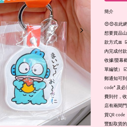
簡介
😍😍在此
想要貨品山加入
款方式🎀  
內完成付款
收據/螢幕
單編號） 
郵通知可到
code*
費到付，收
店有兩間門
貨QR co
豐點取貨的