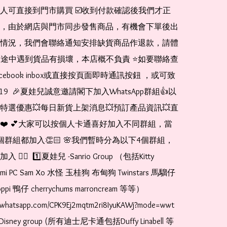
人可直接到門市購買 ☑️收到付款確認後我們才正
，由於網店與門市同步發售商品，有機會下單後出
情況，我們會聯絡通知安排缺貨商品作退款，請體
運送途中遇到貨品有損壞，本店概不負責 ⭐️如要聯絡查
cebook inbox或直接按頁面即時通訊按鈕 ，或可致
1519  🎉夏娃兒誠意邀請閣下加入WhatsApp群組👍以
特選優惠💥每日新貨上架消息💥預訂產品資訊💥直
❤️ 💕大家可以按個人卡通喜好加入不同群組，當
個群組都加入👏🏻 🌸我們暫時分為以下4個群組，
🏻  1️⃣夏娃兒 -Sanrio Group （包括Kitty 
romi PC Sam Xo 水怪 玉桂狗 布甸狗 Twinstars 馬騮仔 
pi 鴨仔 cherrychums marroncream 等等）  
t.whatsapp.com/CPK9Ej2mqtm2ri8IyuKAWj?mode=wwt  
Disney group (所有迪士尼卡通包括Duffy Linabell 等