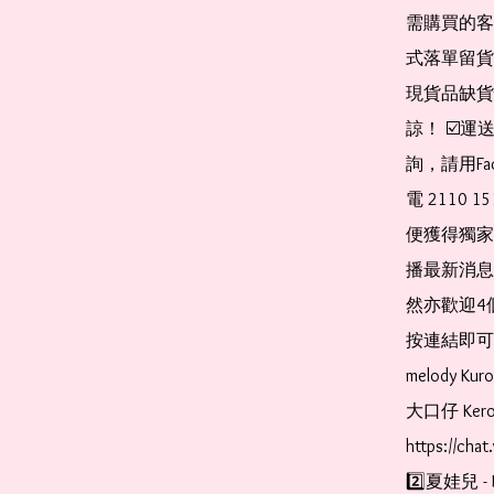
需購買的客
式落單留貨
現貨品缺貨
諒！ ☑️
詢，請用Fa
電 2110 
便獲得獨家
播最新消息
然亦歡迎4
按連結即可加入 
melody Ku
大口仔 Kerop
https://cha
2️⃣夏娃兒 - 