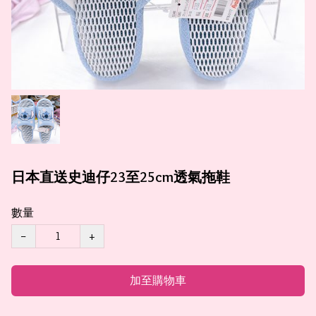
日本直送史迪仔23至25cm透氣拖鞋
數量
−
+
加至購物車