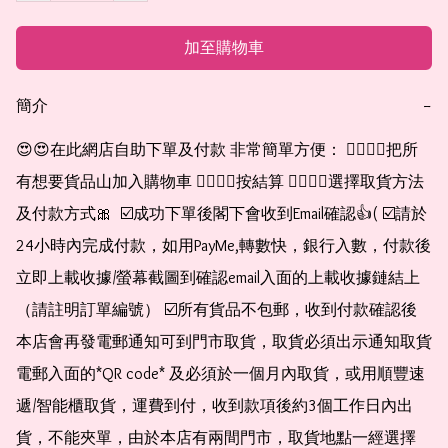
加至購物車
簡介
−
😍😍在此網店自助下單及付款 非常簡單方便： 👉🏻👉🏻把所
有想要貨品山加入購物車 👉🏻👉🏻按結算 👉🏻👉🏻選擇取貨方法
及付款方式🎀  ☑️成功下單後閣下會收到Email確認👍( ☑️請於
24小時內完成付款，如用PayMe,轉數快，銀行入數，付款後
立即上載收據/螢幕截圖到確認email入面的上載收據鏈結上
（請註明訂單編號） ☑️所有貨品不包郵，收到付款確認後
本店會再發電郵通知可到門市取貨，取貨必須出示通知取貨
電郵入面的*QR code* 及必須於一個月內取貨，或用順豐速
遞/智能櫃取貨，運費到付，收到款項後約3個工作日內出
貨，不能夾單，由於本店有兩間門市，取貨地點一經選擇