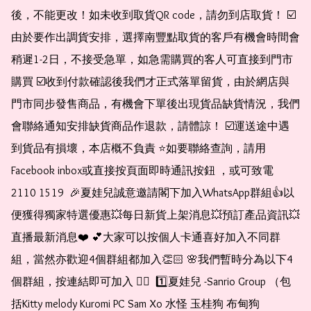
後，不能更改！如未收到取貨QR code，請勿到店取貨！ ☑️
由於要作出調貨安排，選擇南豐點取貨的客戶有機會時間會
稍遲1-2日，不接受急單，如急需購買的客人可直接到門市
購買 ☑️收到付款確認後我們才正式落單留貨，由於網店與
門市同步發售商品，有機會下單後出現貨品缺貨情況，我們
會聯絡通知安排缺貨商品作退款，請體諒！ ☑️運送途中遇
到貨品有損壞，本店概不負責 ⭐️如要聯絡查詢，請用
Facebook inbox或直接按頁面即時通訊按鈕 ，或可致電 
2110 1519  🎉夏娃兒誠意邀請閣下加入WhatsApp群組👍以
便獲得獨家特選優惠💥每日新貨上架消息💥預訂產品資訊💥
直播最新消息❤️ 💕大家可以按個人卡通喜好加入不同群
組，當然亦歡迎4個群組都加入👏🏻 🌸我們暫時分為以下4
個群組，按連結即可加入 👇🏻  1️⃣夏娃兒 -Sanrio Group （包
括Kitty melody Kuromi PC Sam Xo 水怪 玉桂狗 布甸狗 