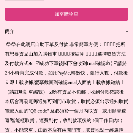
加至購物車
簡介
−
 😍😍在此網店自助下單及付款 非常簡單方便： 👉🏻👉🏻把所
有想要貨品山加入購物車 👉🏻👉🏻按結算 👉🏻👉🏻選擇取貨方法
及付款方式🎀  ☑️成功下單後閣下會收到Email確認👍( ☑️請於
24小時內完成付款，如用PayMe,轉數快，銀行入數，付款後
立即上載收據/螢幕截圖到確認email入面的上載收據鏈結上
（請註明訂單編號） ☑️所有貨品不包郵，收到付款確認後
本店會再發電郵通知可到門市取貨，取貨必須出示通知取貨
電郵入面的*QR code* 及必須於一個月內取貨，或用順豐速
遞/智能櫃取貨，運費到付，收到款項後約3個工作日內出
貨，不能夾單，由於本店有兩間門市，取貨地點一經選擇