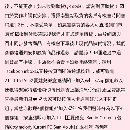
後，不能更改！如未收到取貨QR code，請勿到店取貨！ ☑️
由於要作出調貨安排，選擇南豐點取貨的客戶有機會時間會
稍遲1-2日，不接受急單，如急需購買的客人可直接到門市
購買 ☑️收到付款確認後我們才正式落單留貨，由於網店與
門市同步發售商品，有機會下單後出現貨品缺貨情況，我們
會聯絡通知安排缺貨商品作退款，請體諒！ ☑️運送途中遇
到貨品有損壞，本店概不負責 ⭐️如要聯絡查詢，請用
Facebook inbox或直接按頁面即時通訊按鈕 ，或可致電 
2110 1519  🎉夏娃兒誠意邀請閣下加入WhatsApp群組👍以
便獲得獨家特選優惠💥每日新貨上架消息💥預訂產品資訊💥
直播最新消息❤️ 💕大家可以按個人卡通喜好加入不同群
組，當然亦歡迎4個群組都加入👏🏻 🌸我們暫時分為以下4
個群組，按連結即可加入 👇🏻  1️⃣夏娃兒 -Sanrio Group （包
括Kitty melody Kuromi PC Sam Xo 水怪 玉桂狗 布甸狗 