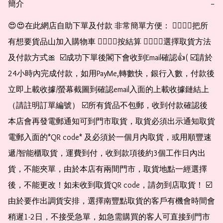
簡介
−
😍😍在此網店自助下單及付款 非常簡單方便： 👉🏻👉🏻把所
有想要貨品山加入購物車 👉🏻👉🏻按結算 👉🏻👉🏻選擇取貨方法
及付款方式🎀  ☑️成功下單後閣下會收到Email確認👍( ☑️請於
24小時內完成付款，如用PayMe,轉數快，銀行入數，付款後
立即上載收據/螢幕截圖到確認email入面的上載收據鏈結上
（請註明訂單編號） ☑️所有貨品不包郵，收到付款確認後
本店會再發電郵通知可到門市取貨，取貨必須出示通知取貨
電郵入面的*QR code* 及必須於一個月內取貨，或用順豐速
遞/智能櫃取貨，運費到付，收到款項後約3個工作日內出
貨，不能夾單，由於本店有兩間門市，取貨地點一經選擇
後，不能更改！如未收到取貨QR code，請勿到店取貨！ ☑️
由於要作出調貨安排，選擇南豐點取貨的客戶有機會時間會
稍遲1-2日，不接受急單，如急需購買的客人可直接到門市