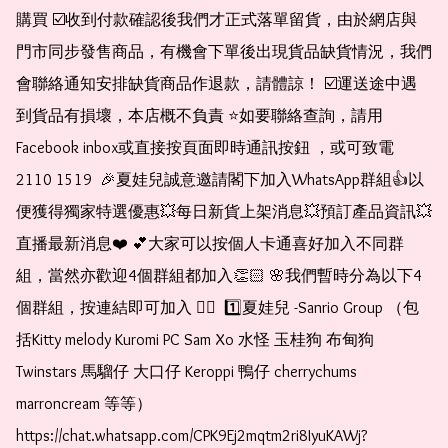
購買 ☑️收到付款確認後我們才正式落單留貨，由於網店與
門市同步發售商品，有機會下單後出現貨品缺貨情況，我們
會聯絡通知安排缺貨商品作退款，請體諒！ ☑️運送途中遇
到貨品有損壞，本店概不負責 ⭐️如要聯絡查詢，請用
Facebook inbox或直接按頁面即時通訊按鈕 ，或可致電 
2110 1519  🎉夏娃兒誠意邀請閣下加入WhatsApp群組👍以
便獲得獨家特選優惠💥每日新貨上架消息💥預訂產品資訊💥
直播最新消息❤️ 💕大家可以按個人卡通喜好加入不同群
組，當然亦歡迎4個群組都加入👏🏻 🌸我們暫時分為以下4
個群組，按連結即可加入 👇🏻  1️⃣夏娃兒 -Sanrio Group （包
括Kitty melody Kuromi PC Sam Xo 水怪 玉桂狗 布甸狗 
Twinstars 馬騮仔 大口仔 Keroppi 鴨仔 cherrychums 
marroncream 等等）  
https://chat.whatsapp.com/CPK9Ej2mqtm2ri8IyuKAWj?