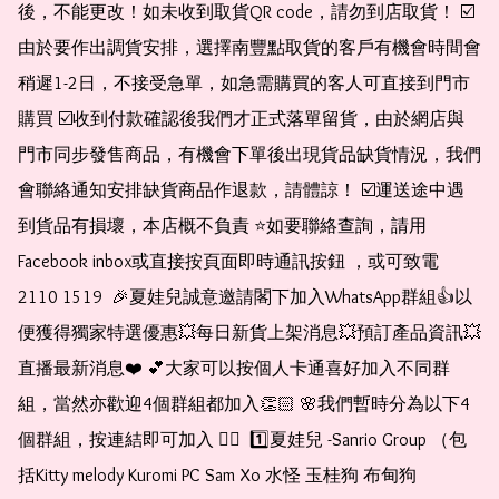
後，不能更改！如未收到取貨QR code，請勿到店取貨！ ☑️
由於要作出調貨安排，選擇南豐點取貨的客戶有機會時間會
稍遲1-2日，不接受急單，如急需購買的客人可直接到門市
購買 ☑️收到付款確認後我們才正式落單留貨，由於網店與
門市同步發售商品，有機會下單後出現貨品缺貨情況，我們
會聯絡通知安排缺貨商品作退款，請體諒！ ☑️運送途中遇
到貨品有損壞，本店概不負責 ⭐️如要聯絡查詢，請用
Facebook inbox或直接按頁面即時通訊按鈕 ，或可致電 
2110 1519  🎉夏娃兒誠意邀請閣下加入WhatsApp群組👍以
便獲得獨家特選優惠💥每日新貨上架消息💥預訂產品資訊💥
直播最新消息❤️ 💕大家可以按個人卡通喜好加入不同群
組，當然亦歡迎4個群組都加入👏🏻 🌸我們暫時分為以下4
個群組，按連結即可加入 👇🏻  1️⃣夏娃兒 -Sanrio Group （包
括Kitty melody Kuromi PC Sam Xo 水怪 玉桂狗 布甸狗 