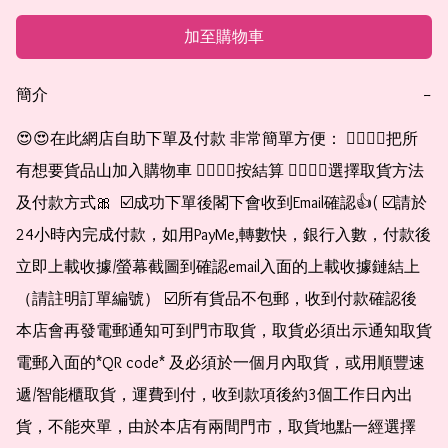
加至購物車
簡介
−
😍😍在此網店自助下單及付款 非常簡單方便： 👉🏻👉🏻把所
有想要貨品山加入購物車 👉🏻👉🏻按結算 👉🏻👉🏻選擇取貨方法
及付款方式🎀  ☑️成功下單後閣下會收到Email確認👍( ☑️請於
24小時內完成付款，如用PayMe,轉數快，銀行入數，付款後
立即上載收據/螢幕截圖到確認email入面的上載收據鏈結上
（請註明訂單編號） ☑️所有貨品不包郵，收到付款確認後
本店會再發電郵通知可到門市取貨，取貨必須出示通知取貨
電郵入面的*QR code* 及必須於一個月內取貨，或用順豐速
遞/智能櫃取貨，運費到付，收到款項後約3個工作日內出
貨，不能夾單，由於本店有兩間門市，取貨地點一經選擇