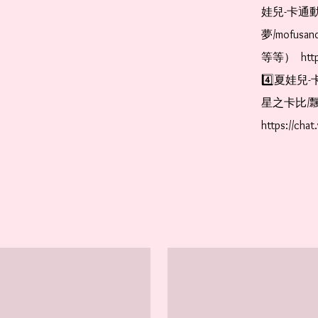
娃兒-卡通動
夢/mofus
等等）  https
4️⃣夏娃兒-
星之卡比/飄
https://cha