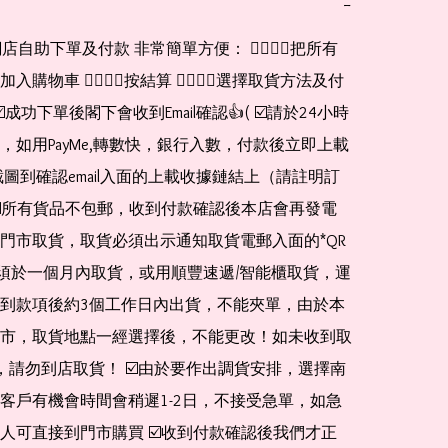
−
網店自助下單及付款 非常簡單方便： 👉🏻👉🏻把所有
購物車 👉🏻👉🏻按結算 👉🏻👉🏻選擇取貨方法及付
☑️成功下單後閣下會收到Email確認👍( ☑️請於24小時
，如用PayMe,轉數快，銀行入數，付款後立即上載
截圖到確認email入面的上載收據鏈結上（請註明訂
☑️所有貨品不包郵，收到付款確認後本店會再發電
門市取貨，取貨必須出示通知取貨電郵入面的*QR 
 及必須於一個月內取貨，或用順豐速遞/智能櫃取貨，運
到款項後約3個工作日內出貨，不能夾單，由於本
市，取貨地點一經選擇後，不能更改！如未收到取
de，請勿到店取貨！ ☑️由於要作出調貨安排，選擇南
客戶有機會時間會稍遲1-2日，不接受急單，如急
人可直接到門市購買 ☑️收到付款確認後我們才正