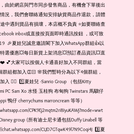
，由於網店與門市同步發售商品，有機會下單後出
情況，我們會聯絡通知安排缺貨商品作退款，請體
運送途中遇到貨品有損壞，本店概不負責 ⭐️如要聯絡查
cebook inbox或直接按頁面即時通訊按鈕 ，或可致
1519  🎉夏娃兒誠意邀請閣下加入WhatsApp群組👍以
特選優惠💥每日新貨上架消息💥預訂產品資訊💥直
❤️ 💕大家可以按個人卡通喜好加入不同群組，當
個群組都加入👏🏻 🌸我們暫時分為以下4個群組，
🏻  1️⃣夏娃兒 -Sanrio Group （包括Kitty 
romi PC Sam Xo 水怪 玉桂狗 布甸狗 Twinstars 馬騮仔 
pi 鴨仔 cherrychums marroncream 等等）  
t.whatsapp.com/CPK9Ej2mqtm2ri8IyuKAWj?mode=wwt  
Disney group (所有迪士尼卡通包括Duffy Linabell 等
//chat.whatsapp.com/CLJD7GTqwK49l7N9Coqi4J  3️⃣夏