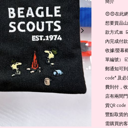
簡介
😍😍在此
想要貨品山加入
款方式🎀  
內完成付款
收據/螢幕
單編號） 
郵通知可到
code*
費到付，收
店有兩間門
貨QR co
豐點取貨的
需購買的客