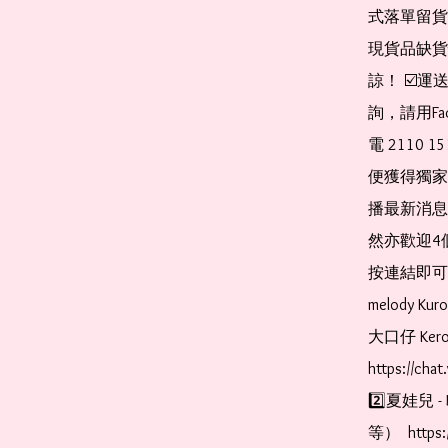
式落單留貨
現貨品缺貨
諒！ ☑️
詢，請用Fa
電 2110 
便獲得獨家
播最新消息
然亦歡迎4
按連結即可加入 
melody Ku
大口仔 Kerop
https://cha
2️⃣夏娃兒 - 
等）  https: