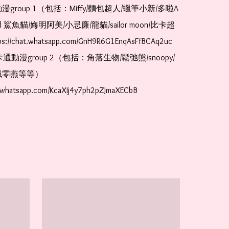
漫group 1（包括：Miffy/麵包超人/蠟筆小新/多啦A
and 鯊魚貓/娒明阿美/小忌廉/龍貓/sailor moon/比卡超
://chat.whatsapp.com/GnH9R6G1EnqAsFfBCAq2uc  
卡通動漫group 2（包括：角落生物/鬆弛熊/snoopy/
零燕等等）  
t.whatsapp.com/KcaXIj4y7ph2pZJmaXECbB