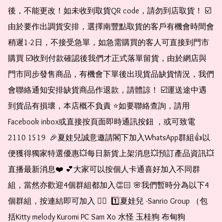
後，不能更改！如未收到取貨QR code，請勿到店取貨！ ☑️
由於要作出調貨安排，選擇南豐點取貨的客戶有機會時間會
稍遲1-2日，不接受急單，如急需購買的客人可直接到門市
購買 ☑️收到付款確認後我們才正式落單留貨，由於網店與
門市同步發售商品，有機會下單後出現貨品缺貨情況，我們
會聯絡通知安排缺貨商品作退款，請體諒！ ☑️運送途中遇
到貨品有損壞，本店概不負責 ⭐️如要聯絡查詢，請用
Facebook inbox或直接按頁面即時通訊按鈕 ，或可致電 
2110 1519  🎉夏娃兒誠意邀請閣下加入WhatsApp群組👍以
便獲得獨家特選優惠💥每日新貨上架消息💥預訂產品資訊💥
直播最新消息❤️ 💕大家可以按個人卡通喜好加入不同群
組，當然亦歡迎4個群組都加入👏🏻 🌸我們暫時分為以下4
個群組，按連結即可加入 👇🏻  1️⃣夏娃兒 -Sanrio Group （包
括Kitty melody Kuromi PC Sam Xo 水怪 玉桂狗 布甸狗 