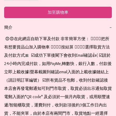
加至購物車
簡介
−
 😍😍在此網店自助下單及付款 非常簡單方便： 👉🏻👉🏻把所
有想要貨品山加入購物車 👉🏻👉🏻按結算 👉🏻👉🏻選擇取貨方法
及付款方式🎀  ☑️成功下單後閣下會收到Email確認👍( ☑️請於
24小時內完成付款，如用PayMe,轉數快，銀行入數，付款後
立即上載收據/螢幕截圖到確認email入面的上載收據鏈結上
（請註明訂單編號） ☑️所有貨品不包郵，收到付款確認後
本店會再發電郵通知可到門市取貨，取貨必須出示通知取貨
電郵入面的*QR code* 及必須於一個月內取貨，或用順豐速
遞/智能櫃取貨，運費到付，收到款項後約3個工作日內出
貨，不能夾單，由於本店有兩間門市，取貨地點一經選擇