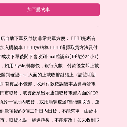
加至購物車
−
網店自助下單及付款 非常簡單方便： 👉🏻👉🏻把所有
購物車 👉🏻👉🏻按結算 👉🏻👉🏻選擇取貨方法及付
☑️成功下單後閣下會收到Email確認👍( ☑️請於24小時
，如用PayMe,轉數快，銀行入數，付款後立即上載
截圖到確認email入面的上載收據鏈結上（請註明訂
☑️所有貨品不包郵，收到付款確認後本店會再發電
門市取貨，取貨必須出示通知取貨電郵入面的*QR 
 及必須於一個月內取貨，或用順豐速遞/智能櫃取貨，運
到款項後約3個工作日內出貨，不能夾單，由於本
市，取貨地點一經選擇後，不能更改！如未收到取