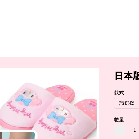
日本版
款式
數量
−