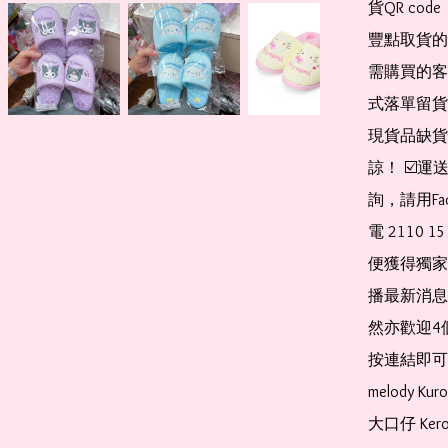
貨QR co
豐點取貨的
需購買的客
式落單留貨
現貨品缺貨
諒！ ☑️
詢，請用Fa
電 2110 
便獲得獨家
播最新消息
然亦歡迎4
按連結即可加入 
melody Ku
大口仔 Kerop