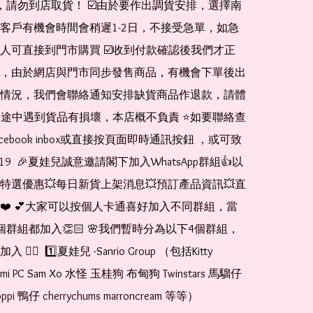
de，請勿到店取貨！ ☑️由於要作出調貨安排，選擇南
客戶有機會時間會稍遲1-2日，不接受急單，如急
人可直接到門市購買 ☑️收到付款確認後我們才正
，由於網店與門市同步發售商品，有機會下單後出
情況，我們會聯絡通知安排缺貨商品作退款，請體
運送途中遇到貨品有損壞，本店概不負責 ⭐️如要聯絡查
cebook inbox或直接按頁面即時通訊按鈕 ，或可致
1519  🎉夏娃兒誠意邀請閣下加入WhatsApp群組👍以
特選優惠💥每日新貨上架消息💥預訂產品資訊💥直
❤️ 💕大家可以按個人卡通喜好加入不同群組，當
個群組都加入👏🏻 🌸我們暫時分為以下4個群組，
🏻  1️⃣夏娃兒 -Sanrio Group （包括Kitty 
romi PC Sam Xo 水怪 玉桂狗 布甸狗 Twinstars 馬騮仔 
pi 鴨仔 cherrychums marroncream 等等）  