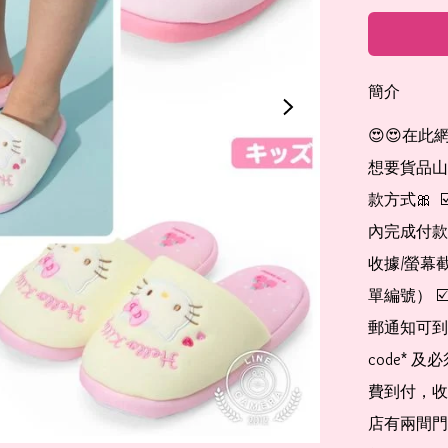
簡介
😍😍在此
想要貨品山加入
款方式🎀  
內完成付款
收據/螢幕
單編號） 
郵通知可到
code*
費到付，收
店有兩間門