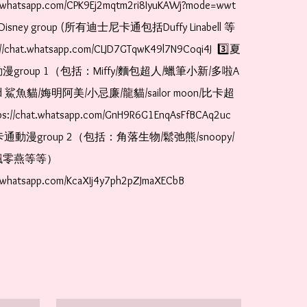
t.whatsapp.com/CPK9Ej2mqtm2ri8IyuKAWj?mode=wwt  
Disney group (所有迪士尼卡通包括Duffy Linabell 等
//chat.whatsapp.com/CLJD7GTqwK49l7N9Coqi4J  3️⃣夏
漫group 1（包括：Miffy/麵包超人/蠟筆小新/多啦A
and 鯊魚貓/娒明阿美/小忌廉/龍貓/sailor moon/比卡超
://chat.whatsapp.com/GnH9R6G1EnqAsFfBCAq2uc  
卡通動漫group 2（包括：角落生物/鬆弛熊/snoopy/
零燕等等）  
t.whatsapp.com/KcaXIj4y7ph2pZJmaXECbB