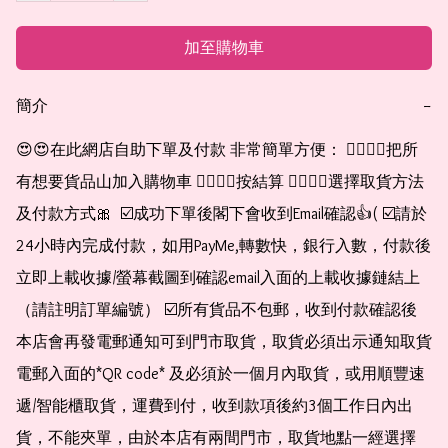
加至購物車
簡介
−
😍😍在此網店自助下單及付款 非常簡單方便： 👉🏻👉🏻把所
有想要貨品山加入購物車 👉🏻👉🏻按結算 👉🏻👉🏻選擇取貨方法
及付款方式🎀  ☑️成功下單後閣下會收到Email確認👍( ☑️請於
24小時內完成付款，如用PayMe,轉數快，銀行入數，付款後
立即上載收據/螢幕截圖到確認email入面的上載收據鏈結上
（請註明訂單編號） ☑️所有貨品不包郵，收到付款確認後
本店會再發電郵通知可到門市取貨，取貨必須出示通知取貨
電郵入面的*QR code* 及必須於一個月內取貨，或用順豐速
遞/智能櫃取貨，運費到付，收到款項後約3個工作日內出
貨，不能夾單，由於本店有兩間門市，取貨地點一經選擇