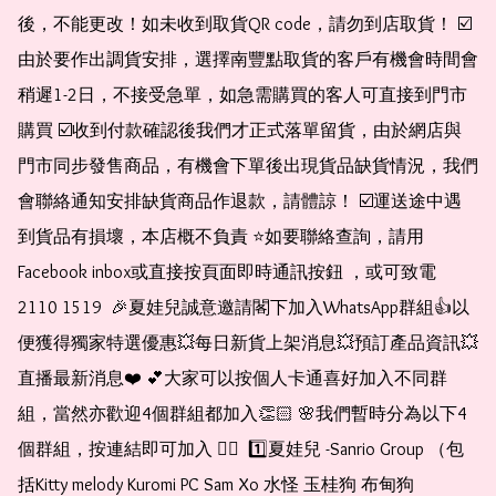
後，不能更改！如未收到取貨QR code，請勿到店取貨！ ☑️
由於要作出調貨安排，選擇南豐點取貨的客戶有機會時間會
稍遲1-2日，不接受急單，如急需購買的客人可直接到門市
購買 ☑️收到付款確認後我們才正式落單留貨，由於網店與
門市同步發售商品，有機會下單後出現貨品缺貨情況，我們
會聯絡通知安排缺貨商品作退款，請體諒！ ☑️運送途中遇
到貨品有損壞，本店概不負責 ⭐️如要聯絡查詢，請用
Facebook inbox或直接按頁面即時通訊按鈕 ，或可致電 
2110 1519  🎉夏娃兒誠意邀請閣下加入WhatsApp群組👍以
便獲得獨家特選優惠💥每日新貨上架消息💥預訂產品資訊💥
直播最新消息❤️ 💕大家可以按個人卡通喜好加入不同群
組，當然亦歡迎4個群組都加入👏🏻 🌸我們暫時分為以下4
個群組，按連結即可加入 👇🏻  1️⃣夏娃兒 -Sanrio Group （包
括Kitty melody Kuromi PC Sam Xo 水怪 玉桂狗 布甸狗 