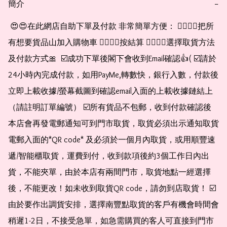
簡介
−
 😍😍在此網店自助下單及付款 非常簡單方便： 👉🏻👉🏻把所
有想要貨品山加入購物車 👉🏻👉🏻按結算 👉🏻👉🏻選擇取貨方法
及付款方式🎀  ☑️成功下單後閣下會收到Email確認👍( ☑️請於
24小時內完成付款，如用PayMe,轉數快，銀行入數，付款後
立即上載收據/螢幕截圖到確認email入面的上載收據鏈結上
（請註明訂單編號） ☑️所有貨品不包郵，收到付款確認後
本店會再發電郵通知可到門市取貨，取貨必須出示通知取貨
電郵入面的*QR code* 及必須於一個月內取貨，或用順豐速
遞/智能櫃取貨，運費到付，收到款項後約3個工作日內出
貨，不能夾單，由於本店有兩間門市，取貨地點一經選擇
後，不能更改！如未收到取貨QR code，請勿到店取貨！ ☑️
由於要作出調貨安排，選擇南豐點取貨的客戶有機會時間會
稍遲1-2日，不接受急單，如急需購買的客人可直接到門市