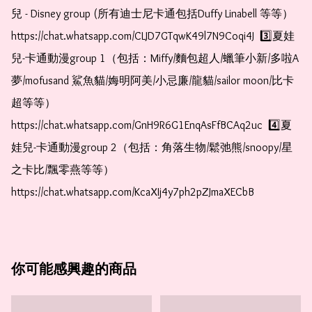
兒 - Disney group (所有迪士尼卡通包括Duffy Linabell 等等）  
https://chat.whatsapp.com/CLJD7GTqwK49l7N9Coqi4J  3️⃣夏娃
兒-卡通動漫group 1（包括：Miffy/麵包超人/蠟筆小新/多啦A
夢/mofusand 鯊魚貓/娒明阿美/小忌廉/龍貓/sailor moon/比卡
超等等）  
https://chat.whatsapp.com/GnH9R6G1EnqAsFfBCAq2uc  4️⃣夏
娃兒-卡通動漫group 2（包括：角落生物/鬆弛熊/snoopy/星
之卡比/飄零燕等等）  
https://chat.whatsapp.com/KcaXIj4y7ph2pZJmaXECbB    
你可能感興趣的商品