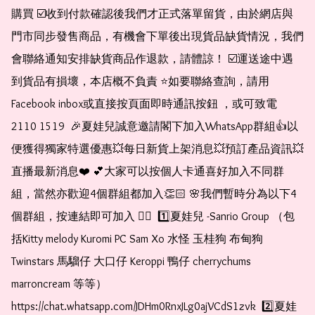
購買 ☑️收到付款確認後我們才正式落單留貨，由於網店與
門市同步發售商品，有機會下單後出現貨品缺貨情況，我們
會聯絡通知安排缺貨商品作退款，請體諒！ ☑️運送途中遇
到貨品有損壞，本店概不負責 ⭐️如要聯絡查詢，請用
Facebook inbox或直接按頁面即時通訊按鈕 ，或可致電 
2110 1519  🎉夏娃兒誠意邀請閣下加入WhatsApp群組👍以
便獲得獨家特選優惠💥每日新貨上架消息💥預訂產品資訊💥
直播最新消息❤️ 💕大家可以按個人卡通喜好加入不同群
組，當然亦歡迎4個群組都加入👏🏻 🌸我們暫時分為以下4
個群組，按連結即可加入 👇🏻  1️⃣夏娃兒 -Sanrio Group （包
括Kitty melody Kuromi PC Sam Xo 水怪 玉桂狗 布甸狗 
Twinstars 馬騮仔 大口仔 Keroppi 鴨仔 cherrychums 
marroncream 等等）  
https://chat.whatsapp.com/JDHm0RnxJLg0ajVCdS1zvk  2️⃣夏娃