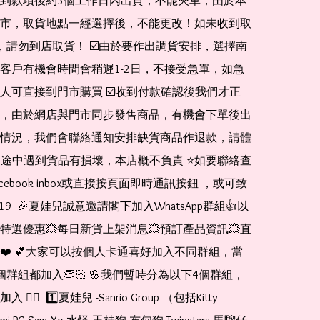
到款項後約3個工作日內出貨，不能夾單，由於本
市，取貨地點一經選擇後，不能更改！如未收到取
de，請勿到店取貨！ ☑️由於要作出調貨安排，選擇南
客戶有機會時間會稍遲1-2日，不接受急單，如急
人可直接到門市購買 ☑️收到付款確認後我們才正
，由於網店與門市同步發售商品，有機會下單後出
情況，我們會聯絡通知安排缺貨商品作退款，請體
運送途中遇到貨品有損壞，本店概不負責 ⭐️如要聯絡查
cebook inbox或直接按頁面即時通訊按鈕 ，或可致
1519  🎉夏娃兒誠意邀請閣下加入WhatsApp群組👍以
特選優惠💥每日新貨上架消息💥預訂產品資訊💥直
❤️ 💕大家可以按個人卡通喜好加入不同群組，當
個群組都加入👏🏻 🌸我們暫時分為以下4個群組，
🏻  1️⃣夏娃兒 -Sanrio Group （包括Kitty 