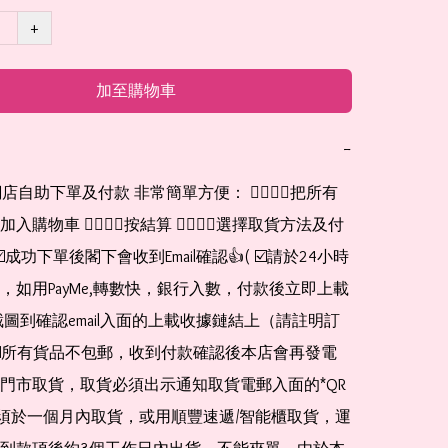
+
加至購物車
−
網店自助下單及付款 非常簡單方便： 👉🏻👉🏻把所有
購物車 👉🏻👉🏻按結算 👉🏻👉🏻選擇取貨方法及付
☑️成功下單後閣下會收到Email確認👍( ☑️請於24小時
，如用PayMe,轉數快，銀行入數，付款後立即上載
截圖到確認email入面的上載收據鏈結上（請註明訂
☑️所有貨品不包郵，收到付款確認後本店會再發電
門市取貨，取貨必須出示通知取貨電郵入面的*QR 
 及必須於一個月內取貨，或用順豐速遞/智能櫃取貨，運