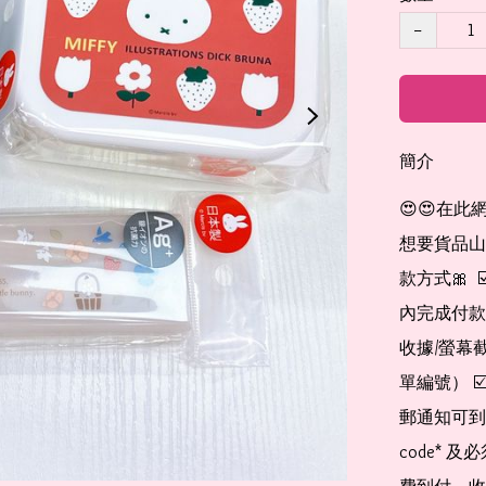
−
簡介
😍😍在此
想要貨品山加入
款方式🎀  
內完成付款
收據/螢幕
單編號） 
郵通知可到
code*