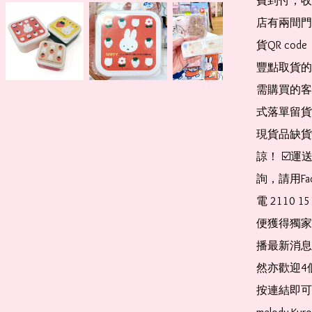
費到付，收
店有兩間門
貨QR co
豐點取貨的
需購買的客
式落單留貨
現貨品缺貨
諒！ ☑️
詢，請用Fa
電 2110 
便獲得獨家
播最新消息
然亦歡迎4
按連結即可加入 