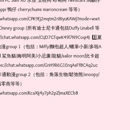
romi PC Sam Xo 水怪 玉桂狗 布甸狗 Twinstars 馬騮仔 
pi 鴨仔 cherrychums marroncream 等等）  
t.whatsapp.com/CPK9Ej2mqtm2ri8IyuKAWj?mode=wwt  
Disney group (所有迪士尼卡通包括Duffy Linabell 等
//chat.whatsapp.com/CLJD7GTqwK49l7N9Coqi4J  3️⃣夏
漫group 1（包括：Miffy/麵包超人/蠟筆小新/多啦A
and 鯊魚貓/娒明阿美/小忌廉/龍貓/sailor moon/比卡超
://chat.whatsapp.com/GnH9R6G1EnqAsFfBCAq2uc  
卡通動漫group 2（包括：角落生物/鬆弛熊/snoopy/
零燕等等）  
t.whatsapp.com/KcaXIj4y7ph2pZJmaXECbB