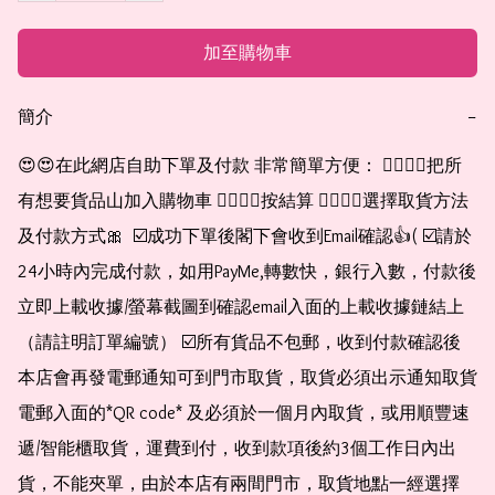
加至購物車
簡介
−
😍😍在此網店自助下單及付款 非常簡單方便： 👉🏻👉🏻把所
有想要貨品山加入購物車 👉🏻👉🏻按結算 👉🏻👉🏻選擇取貨方法
及付款方式🎀  ☑️成功下單後閣下會收到Email確認👍( ☑️請於
24小時內完成付款，如用PayMe,轉數快，銀行入數，付款後
立即上載收據/螢幕截圖到確認email入面的上載收據鏈結上
（請註明訂單編號） ☑️所有貨品不包郵，收到付款確認後
本店會再發電郵通知可到門市取貨，取貨必須出示通知取貨
電郵入面的*QR code* 及必須於一個月內取貨，或用順豐速
遞/智能櫃取貨，運費到付，收到款項後約3個工作日內出
貨，不能夾單，由於本店有兩間門市，取貨地點一經選擇