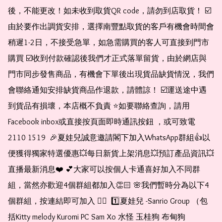
後，不能更改！如未收到取貨QR code，請勿到店取貨！ ☑️
由於要作出調貨安排，選擇南豐點取貨的客戶有機會時間會
稍遲1-2日，不接受急單，如急需購買的客人可直接到門市
購買 ☑️收到付款確認後我們才正式落單留貨，由於網店與
門市同步發售商品，有機會下單後出現貨品缺貨情況，我們
會聯絡通知安排缺貨商品作退款，請體諒！ ☑️運送途中遇
到貨品有損壞，本店概不負責 ⭐️如要聯絡查詢，請用
Facebook inbox或直接按頁面即時通訊按鈕 ，或可致電 
2110 1519  🎉夏娃兒誠意邀請閣下加入WhatsApp群組👍以
便獲得獨家特選優惠💥每日新貨上架消息💥預訂產品資訊💥
直播最新消息❤️ 💕大家可以按個人卡通喜好加入不同群
組，當然亦歡迎4個群組都加入👏🏻 🌸我們暫時分為以下4
個群組，按連結即可加入 👇🏻  1️⃣夏娃兒 -Sanrio Group （包
括Kitty melody Kuromi PC Sam Xo 水怪 玉桂狗 布甸狗 