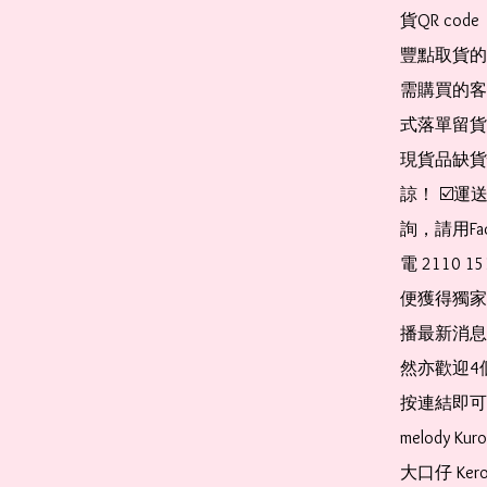
貨QR co
豐點取貨的
需購買的客
式落單留貨
現貨品缺貨
諒！ ☑️
詢，請用Fa
電 2110 
便獲得獨家
播最新消息
然亦歡迎4
按連結即可加入 
melody Ku
大口仔 Kerop