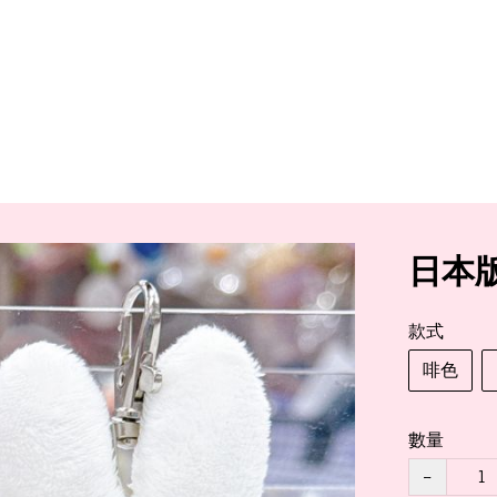
日本版
款式
啡色
數量
−