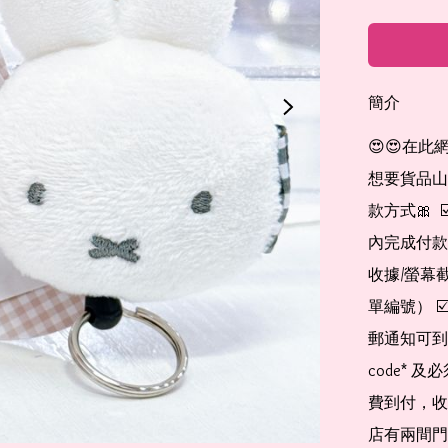
簡介
😍😍在此
想要貨品山加入
款方式🎀  
內完成付款
收據/螢幕
單編號） 
郵通知可到
code*
費到付，收
店有兩間門