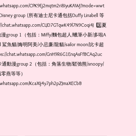
t.whatsapp.com/CPK9Ej2mqtm2ri8IyuKAWj?mode=wwt  
Disney group (所有迪士尼卡通包括Duffy Linabell 等
//chat.whatsapp.com/CLJD7GTqwK49l7N9Coqi4J  3️⃣夏
漫group 1（包括：Miffy/麵包超人/蠟筆小新/多啦A
and 鯊魚貓/娒明阿美/小忌廉/龍貓/sailor moon/比卡超
://chat.whatsapp.com/GnH9R6G1EnqAsFfBCAq2uc  
卡通動漫group 2（包括：角落生物/鬆弛熊/snoopy/
零燕等等）  
t.whatsapp.com/KcaXIj4y7ph2pZJmaXECbB