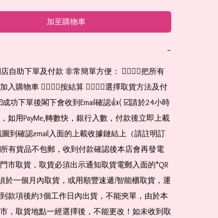
加至購物車
−
網店自助下單及付款 非常簡單方便： 👉🏻👉🏻把所有
購物車 👉🏻👉🏻按結算 👉🏻👉🏻選擇取貨方法及付
☑️成功下單後閣下會收到Email確認👍( ☑️請於24小時
，如用PayMe,轉數快，銀行入數，付款後立即上載
截圖到確認email入面的上載收據鏈結上（請註明訂
☑️所有貨品不包郵，收到付款確認後本店會再發電
門市取貨，取貨必須出示通知取貨電郵入面的*QR 
 及必須於一個月內取貨，或用順豐速遞/智能櫃取貨，運
到款項後約3個工作日內出貨，不能夾單，由於本
市，取貨地點一經選擇後，不能更改！如未收到取