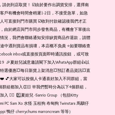
de，請勿到店取貨！ ☑️由於要作出調貨安排，選擇南
客戶有機會時間會稍遲1-2日，不接受急單，如急
人可直接到門市購買 ☑️收到付款確認後我們才正
，由於網店與門市同步發售商品，有機會下單後出
情況，我們會聯絡通知安排缺貨商品作退款，請體
運送途中遇到貨品有損壞，本店概不負責 ⭐️如要聯絡查
cebook inbox或直接按頁面即時通訊按鈕 ，或可致
1519  🎉夏娃兒誠意邀請閣下加入WhatsApp群組👍以
特選優惠💥每日新貨上架消息💥預訂產品資訊💥直
❤️ 💕大家可以按個人卡通喜好加入不同群組，當
個群組都加入👏🏻 🌸我們暫時分為以下4個群組，
🏻  1️⃣夏娃兒 -Sanrio Group （包括Kitty 
romi PC Sam Xo 水怪 玉桂狗 布甸狗 Twinstars 馬騮仔 
pi 鴨仔 cherrychums marroncream 等等）  