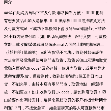
簡介
−
😍😍在此網店自助下單及付款 非常簡單方便： 👉🏻👉🏻把所
有想要貨品山加入購物車 👉🏻👉🏻按結算 👉🏻👉🏻選擇取貨方法
及付款方式🎀  ☑️成功下單後閣下會收到Email確認👍( ☑️請於
24小時內完成付款，如用PayMe,轉數快，銀行入數，付款後
立即上載收據/螢幕截圖到確認email入面的上載收據鏈結上
（請註明訂單編號） ☑️所有貨品不包郵，收到付款確認後
本店會再發電郵通知可到門市取貨，取貨必須出示通知取貨
電郵入面的*QR code* 及必須於一個月內取貨，或用順豐速
遞/智能櫃取貨，運費到付，收到款項後約3個工作日內出
貨，不能夾單，由於本店有兩間門市，取貨地點一經選擇
後，不能更改！如未收到取貨QR code，請勿到店取貨！ ☑️
由於要作出調貨安排，選擇南豐點取貨的客戶有機會時間會
稍遲1-2日，不接受急單，如急需購買的客人可直接到門市