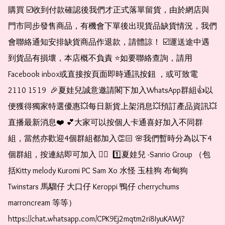
購買 ☑️收到付款確認後我們才正式落單留貨，由於網店與
門市同步發售商品，有機會下單後出現貨品缺貨情況，我們
會聯絡通知安排缺貨商品作退款，請體諒！ ☑️運送途中遇
到貨品有損壞，本店概不負責 ⭐️如要聯絡查詢，請用
Facebook inbox或直接按頁面即時通訊按鈕 ，或可致電 
2110 1519  🎉夏娃兒誠意邀請閣下加入WhatsApp群組👍以
便獲得獨家特選優惠💥每日新貨上架消息💥預訂產品資訊💥
直播最新消息❤️ 💕大家可以按個人卡通喜好加入不同群
組，當然亦歡迎4個群組都加入👏🏻 🌸我們暫時分為以下4
個群組，按連結即可加入 👇🏻  1️⃣夏娃兒 -Sanrio Group （包
括Kitty melody Kuromi PC Sam Xo 水怪 玉桂狗 布甸狗 
Twinstars 馬騮仔 大口仔 Keroppi 鴨仔 cherrychums 
marroncream 等等）  
https://chat.whatsapp.com/CPK9Ej2mqtm2ri8IyuKAWj?