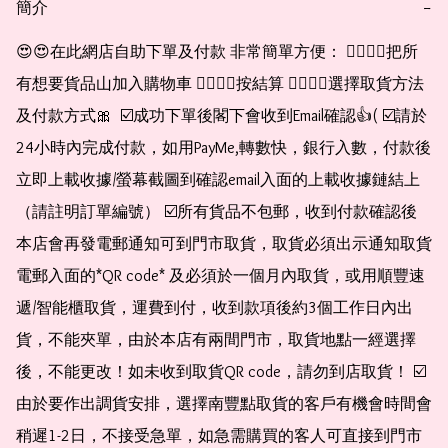
簡介
−
😍😍在此網店自助下單及付款 非常簡單方便： 👉🏻👉🏻把所
有想要貨品山加入購物車 👉🏻👉🏻按結算 👉🏻👉🏻選擇取貨方法
及付款方式🎀  ☑️成功下單後閣下會收到Email確認👍( ☑️請於
24小時內完成付款，如用PayMe,轉數快，銀行入數，付款後
立即上載收據/螢幕截圖到確認email入面的上載收據鏈結上
（請註明訂單編號） ☑️所有貨品不包郵，收到付款確認後
本店會再發電郵通知可到門市取貨，取貨必須出示通知取貨
電郵入面的*QR code* 及必須於一個月內取貨，或用順豐速
遞/智能櫃取貨，運費到付，收到款項後約3個工作日內出
貨，不能夾單，由於本店有兩間門市，取貨地點一經選擇
後，不能更改！如未收到取貨QR code，請勿到店取貨！ ☑️
由於要作出調貨安排，選擇南豐點取貨的客戶有機會時間會
稍遲1-2日，不接受急單，如急需購買的客人可直接到門市