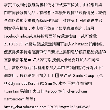
購買 ☑️收到付款確認後我們才正式落單留貨，由於網店與
門市同步發售商品，有機會下單後出現貨品缺貨情況，我們
會聯絡通知安排缺貨商品作退款，請體諒！ ☑️運送途中遇
到貨品有損壞，本店概不負責 ⭐️如要聯絡查詢，請用
Facebook inbox或直接按頁面即時通訊按鈕 ，或可致電 
2110 1519  🎉夏娃兒誠意邀請閣下加入WhatsApp群組👍以
便獲得獨家特選優惠💥每日新貨上架消息💥預訂產品資訊💥
直播最新消息❤️ 💕大家可以按個人卡通喜好加入不同群
組，當然亦歡迎4個群組都加入👏🏻 🌸我們暫時分為以下4
個群組，按連結即可加入 👇🏻  1️⃣夏娃兒 -Sanrio Group （包
括Kitty melody Kuromi PC Sam Xo 水怪 玉桂狗 布甸狗 
Twinstars 馬騮仔 大口仔 Keroppi 鴨仔 cherrychums 
marroncream 等等）  
https://chat.whatsapp.com/CPK9Ej2mqtm2ri8IyuKAWj?