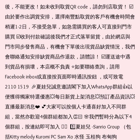
後，不能更改！如未收到取貨QR code，請勿到店取貨！ ☑️
由於要作出調貨安排，選擇南豐點取貨的客戶有機會時間會
稍遲1-2日，不接受急單，如急需購買的客人可直接到門市
購買 ☑️收到付款確認後我們才正式落單留貨，由於網店與
門市同步發售商品，有機會下單後出現貨品缺貨情況，我們
會聯絡通知安排缺貨商品作退款，請體諒！ ☑️運送途中遇
到貨品有損壞，本店概不負責 ⭐️如要聯絡查詢，請用
Facebook inbox或直接按頁面即時通訊按鈕 ，或可致電 
2110 1519  🎉夏娃兒誠意邀請閣下加入WhatsApp群組👍以
便獲得獨家特選優惠💥每日新貨上架消息💥預訂產品資訊💥
直播最新消息❤️ 💕大家可以按個人卡通喜好加入不同群
組，當然亦歡迎4個群組都加入👏🏻 🌸我們暫時分為以下4
個群組，按連結即可加入 👇🏻  1️⃣夏娃兒 -Sanrio Group （包
括Kitty melody Kuromi PC Sam Xo 水怪 玉桂狗 布甸狗 