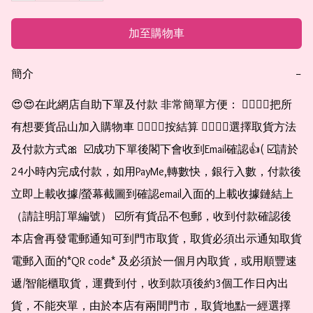
加至購物車
簡介
−
😍😍在此網店自助下單及付款 非常簡單方便： 👉🏻👉🏻把所
有想要貨品山加入購物車 👉🏻👉🏻按結算 👉🏻👉🏻選擇取貨方法
及付款方式🎀  ☑️成功下單後閣下會收到Email確認👍( ☑️請於
24小時內完成付款，如用PayMe,轉數快，銀行入數，付款後
立即上載收據/螢幕截圖到確認email入面的上載收據鏈結上
（請註明訂單編號） ☑️所有貨品不包郵，收到付款確認後
本店會再發電郵通知可到門市取貨，取貨必須出示通知取貨
電郵入面的*QR code* 及必須於一個月內取貨，或用順豐速
遞/智能櫃取貨，運費到付，收到款項後約3個工作日內出
貨，不能夾單，由於本店有兩間門市，取貨地點一經選擇