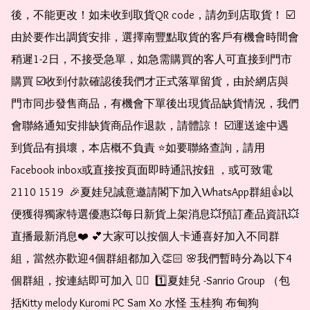
後，不能更改！如未收到取貨QR code，請勿到店取貨！ ☑️
由於要作出調貨安排，選擇南豐點取貨的客戶有機會時間會
稍遲1-2日，不接受急單，如急需購買的客人可直接到門市
購買 ☑️收到付款確認後我們才正式落單留貨，由於網店與
門市同步發售商品，有機會下單後出現貨品缺貨情況，我們
會聯絡通知安排缺貨商品作退款，請體諒！ ☑️運送途中遇
到貨品有損壞，本店概不負責 ⭐️如要聯絡查詢，請用
Facebook inbox或直接按頁面即時通訊按鈕 ，或可致電 
2110 1519  🎉夏娃兒誠意邀請閣下加入WhatsApp群組👍以
便獲得獨家特選優惠💥每日新貨上架消息💥預訂產品資訊💥
直播最新消息❤️ 💕大家可以按個人卡通喜好加入不同群
組，當然亦歡迎4個群組都加入👏🏻 🌸我們暫時分為以下4
個群組，按連結即可加入 👇🏻  1️⃣夏娃兒 -Sanrio Group （包
括Kitty melody Kuromi PC Sam Xo 水怪 玉桂狗 布甸狗 