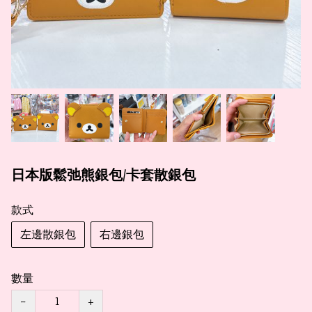
日本版鬆弛熊銀包/卡套散銀包
款式
左邊散銀包
右邊銀包
數量
−
+