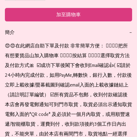
加至購物車
簡介
−
😍😍在此網店自助下單及付款 非常簡單方便： 👉🏻👉🏻把所
有想要貨品山加入購物車 👉🏻👉🏻按結算 👉🏻👉🏻選擇取貨方法
及付款方式🎀  ☑️成功下單後閣下會收到Email確認👍( ☑️請於
24小時內完成付款，如用PayMe,轉數快，銀行入數，付款後
立即上載收據/螢幕截圖到確認email入面的上載收據鏈結上
（請註明訂單編號） ☑️所有貨品不包郵，收到付款確認後
本店會再發電郵通知可到門市取貨，取貨必須出示通知取貨
電郵入面的*QR code* 及必須於一個月內取貨，或用順豐速
遞/智能櫃取貨，運費到付，收到款項後約3個工作日內出
貨，不能夾單，由於本店有兩間門市，取貨地點一經選擇