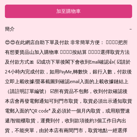
加至購物車
簡介
−
😍😍在此網店自助下單及付款 非常簡單方便： 👉🏻👉🏻把所
有想要貨品山加入購物車 👉🏻👉🏻按結算 👉🏻👉🏻選擇取貨方法
及付款方式🎀  ☑️成功下單後閣下會收到Email確認👍( ☑️請於
24小時內完成付款，如用PayMe,轉數快，銀行入數，付款後
立即上載收據/螢幕截圖到確認email入面的上載收據鏈結上
（請註明訂單編號） ☑️所有貨品不包郵，收到付款確認後
本店會再發電郵通知可到門市取貨，取貨必須出示通知取貨
電郵入面的*QR code* 及必須於一個月內取貨，或用順豐速
遞/智能櫃取貨，運費到付，收到款項後約3個工作日內出
貨，不能夾單，由於本店有兩間門市，取貨地點一經選擇