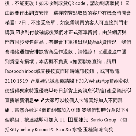
後，不能更改！如未收到取貨QR code，請勿到店取貨！ ☑️
由於要作出調貨安排，選擇南豐點取貨的客戶有機會時間會
稍遲1-2日，不接受急單，如急需購買的客人可直接到門市
購買 ☑️收到付款確認後我們才正式落單留貨，由於網店與
門市同步發售商品，有機會下單後出現貨品缺貨情況，我們
會聯絡通知安排缺貨商品作退款，請體諒！ ☑️運送途中遇
到貨品有損壞，本店概不負責 ⭐️如要聯絡查詢，請用
Facebook inbox或直接按頁面即時通訊按鈕 ，或可致電 
2110 1519  🎉夏娃兒誠意邀請閣下加入WhatsApp群組👍以
便獲得獨家特選優惠💥每日新貨上架消息💥預訂產品資訊💥
直播最新消息❤️ 💕大家可以按個人卡通喜好加入不同群
組，當然亦歡迎4個群組都加入👏🏻 🌸我們暫時分為以下4
個群組，按連結即可加入 👇🏻  1️⃣夏娃兒 -Sanrio Group （包
括Kitty melody Kuromi PC Sam Xo 水怪 玉桂狗 布甸狗 