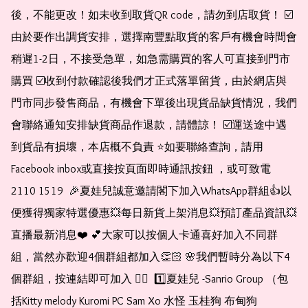
後，不能更改！如未收到取貨QR code，請勿到店取貨！ ☑️
由於要作出調貨安排，選擇南豐點取貨的客戶有機會時間會
稍遲1-2日，不接受急單，如急需購買的客人可直接到門市
購買 ☑️收到付款確認後我們才正式落單留貨，由於網店與
門市同步發售商品，有機會下單後出現貨品缺貨情況，我們
會聯絡通知安排缺貨商品作退款，請體諒！ ☑️運送途中遇
到貨品有損壞，本店概不負責 ⭐️如要聯絡查詢，請用
Facebook inbox或直接按頁面即時通訊按鈕 ，或可致電 
2110 1519  🎉夏娃兒誠意邀請閣下加入WhatsApp群組👍以
便獲得獨家特選優惠💥每日新貨上架消息💥預訂產品資訊💥
直播最新消息❤️ 💕大家可以按個人卡通喜好加入不同群
組，當然亦歡迎4個群組都加入👏🏻 🌸我們暫時分為以下4
個群組，按連結即可加入 👇🏻  1️⃣夏娃兒 -Sanrio Group （包
括Kitty melody Kuromi PC Sam Xo 水怪 玉桂狗 布甸狗 