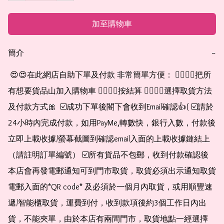
加至購物車
簡介
−
 😍😍在此網店自助下單及付款 非常簡單方便： 👉🏻👉🏻把所
有想要貨品山加入購物車 👉🏻👉🏻按結算 👉🏻👉🏻選擇取貨方法
及付款方式🎀  ☑️成功下單後閣下會收到Email確認👍( ☑️請於
24小時內完成付款，如用PayMe,轉數快，銀行入數，付款後
立即上載收據/螢幕截圖到確認email入面的上載收據鏈結上
（請註明訂單編號） ☑️所有貨品不包郵，收到付款確認後
本店會再發電郵通知可到門市取貨，取貨必須出示通知取貨
電郵入面的*QR code* 及必須於一個月內取貨，或用順豐速
遞/智能櫃取貨，運費到付，收到款項後約3個工作日內出
貨，不能夾單，由於本店有兩間門市，取貨地點一經選擇