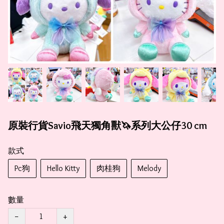
原裝行貨Savio飛天獨角獸🦄️系列大公仔30 cm
款式
Pc狗
Hello Kitty
肉桂狗
Melody
數量
−
+