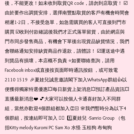
後，不能更改！如未收到取貨QR code，請勿到店取貨！ ☑️
由於要作出調貨安排，選擇南豐點取貨的客戶有機會時間會
稍遲1-2日，不接受急單，如急需購買的客人可直接到門市
購買 ☑️收到付款確認後我們才正式落單留貨，由於網店與
門市同步發售商品，有機會下單後出現貨品缺貨情況，我們
會聯絡通知安排缺貨商品作退款，請體諒！ ☑️運送途中遇
到貨品有損壞，本店概不負責 ⭐️如要聯絡查詢，請用
Facebook inbox或直接按頁面即時通訊按鈕 ，或可致電 
2110 1519  🎉夏娃兒誠意邀請閣下加入WhatsApp群組👍以
便獲得獨家特選優惠💥每日新貨上架消息💥預訂產品資訊💥
直播最新消息❤️ 💕大家可以按個人卡通喜好加入不同群
組，當然亦歡迎4個群組都加入👏🏻 🌸我們暫時分為以下4
個群組，按連結即可加入 👇🏻  1️⃣夏娃兒 -Sanrio Group （包
括Kitty melody Kuromi PC Sam Xo 水怪 玉桂狗 布甸狗 