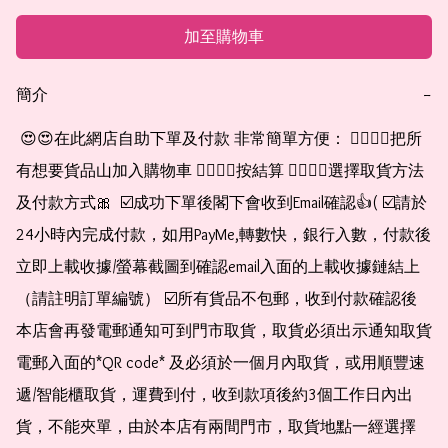
加至購物車
簡介
−
 😍😍在此網店自助下單及付款 非常簡單方便： 👉🏻👉🏻把所
有想要貨品山加入購物車 👉🏻👉🏻按結算 👉🏻👉🏻選擇取貨方法
及付款方式🎀  ☑️成功下單後閣下會收到Email確認👍( ☑️請於
24小時內完成付款，如用PayMe,轉數快，銀行入數，付款後
立即上載收據/螢幕截圖到確認email入面的上載收據鏈結上
（請註明訂單編號） ☑️所有貨品不包郵，收到付款確認後
本店會再發電郵通知可到門市取貨，取貨必須出示通知取貨
電郵入面的*QR code* 及必須於一個月內取貨，或用順豐速
遞/智能櫃取貨，運費到付，收到款項後約3個工作日內出
貨，不能夾單，由於本店有兩間門市，取貨地點一經選擇