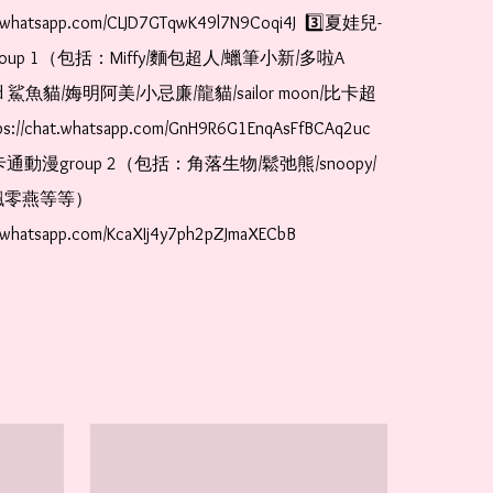
at.whatsapp.com/CLJD7GTqwK49l7N9Coqi4J  3️⃣夏娃兒-
oup 1（包括：Miffy/麵包超人/蠟筆小新/多啦A
and 鯊魚貓/娒明阿美/小忌廉/龍貓/sailor moon/比卡超
://chat.whatsapp.com/GnH9R6G1EnqAsFfBCAq2uc  
卡通動漫group 2（包括：角落生物/鬆弛熊/snoopy/
零燕等等）  
t.whatsapp.com/KcaXIj4y7ph2pZJmaXECbB    