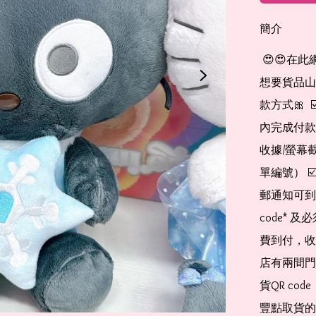
簡介
 😍😍在此網店自助下單及付款 非常簡單方便： 👉🏻👉🏻把所有
想要貨品山加入
款方式🎀  
內完成付款
收據/螢幕
單編號） 
郵通知可到
code*
費到付，收
店有兩間門
貨QR co
豐點取貨的