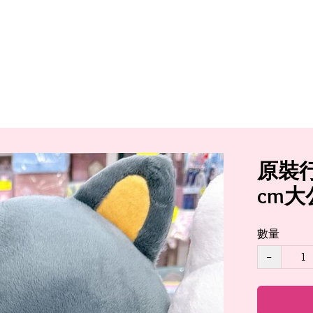
原裝行
cm大
數量
−