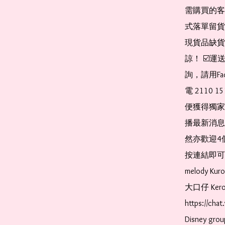
需購買的客
式落單留貨
現貨品缺貨
諒！ ☑️
詢，請用Fa
電 2110 
便獲得獨家
播最新消息
然亦歡迎4
按連結即可加入 
melody Ku
大口仔 Kerop
https://ch
Disney gr