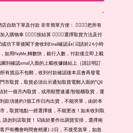
−
購物車 👉🏻👉🏻按結算 👉🏻👉🏻選擇取貨方法及付
☑️成功下單後閣下會收到Email確認👍( ☑️請於24小時
，如用PayMe,轉數快，銀行入數，付款後立即上載
截圖到確認email入面的上載收據鏈結上（請註明訂
☑️所有貨品不包郵，收到付款確認後本店會再發電
門市取貨，取貨必須出示通知取貨電郵入面的*QR 
 及必須於一個月內取貨，或用順豐速遞/智能櫃取貨，運
到款項後約3個工作日內出貨，不能夾單，由於本
市，取貨地點一經選擇後，不能更改！如未收到取
de，請勿到店取貨！ ☑️由於要作出調貨安排，選擇南
客戶有機會時間會稍遲1-2日，不接受急單，如急