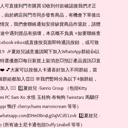
人可直接到門市購買 ☑️收到付款確認後我們才正
，由於網店與門市同步發售商品，有機會下單後出
情況，我們會聯絡通知安排缺貨商品作退款，請體
運送途中遇到貨品有損壞，本店概不負責 ⭐️如要聯絡查
cebook inbox或直接按頁面即時通訊按鈕 ，或可致
1519  🎉夏娃兒誠意邀請閣下加入WhatsApp群組👍以
特選優惠💥每日新貨上架消息💥預訂產品資訊💥直
❤️ 💕大家可以按個人卡通喜好加入不同群組，當
個群組都加入👏🏻 🌸我們暫時分為以下4個群組，
🏻  1️⃣夏娃兒 -Sanrio Group （包括Kitty 
romi PC Sam Xo 水怪 玉桂狗 布甸狗 Twinstars 馬騮仔 
pi 鴨仔 cherrychums marroncream 等等）  
at.whatsapp.com/JDHm0RnxJLg0ajVCdS1zvk  2️⃣夏娃兒 - 
oup (所有迪士尼卡通包括Duffy Linabell 等等）  