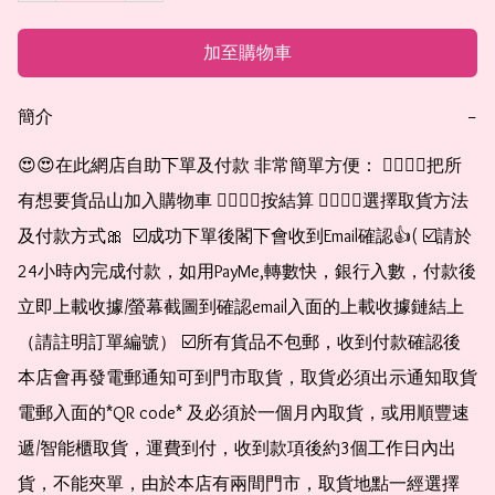
加至購物車
簡介
−
😍😍在此網店自助下單及付款 非常簡單方便： 👉🏻👉🏻把所
有想要貨品山加入購物車 👉🏻👉🏻按結算 👉🏻👉🏻選擇取貨方法
及付款方式🎀  ☑️成功下單後閣下會收到Email確認👍( ☑️請於
24小時內完成付款，如用PayMe,轉數快，銀行入數，付款後
立即上載收據/螢幕截圖到確認email入面的上載收據鏈結上
（請註明訂單編號） ☑️所有貨品不包郵，收到付款確認後
本店會再發電郵通知可到門市取貨，取貨必須出示通知取貨
電郵入面的*QR code* 及必須於一個月內取貨，或用順豐速
遞/智能櫃取貨，運費到付，收到款項後約3個工作日內出
貨，不能夾單，由於本店有兩間門市，取貨地點一經選擇