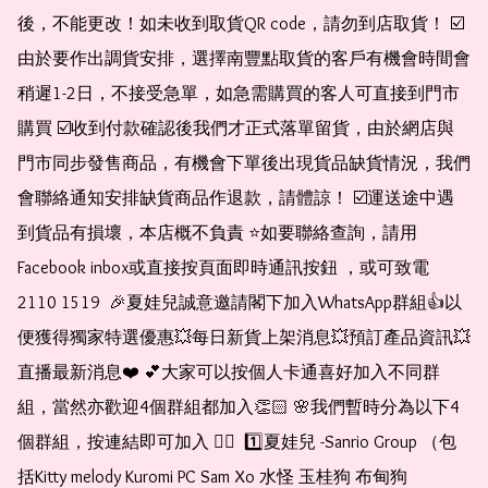
後，不能更改！如未收到取貨QR code，請勿到店取貨！ ☑️
由於要作出調貨安排，選擇南豐點取貨的客戶有機會時間會
稍遲1-2日，不接受急單，如急需購買的客人可直接到門市
購買 ☑️收到付款確認後我們才正式落單留貨，由於網店與
門市同步發售商品，有機會下單後出現貨品缺貨情況，我們
會聯絡通知安排缺貨商品作退款，請體諒！ ☑️運送途中遇
到貨品有損壞，本店概不負責 ⭐️如要聯絡查詢，請用
Facebook inbox或直接按頁面即時通訊按鈕 ，或可致電 
2110 1519  🎉夏娃兒誠意邀請閣下加入WhatsApp群組👍以
便獲得獨家特選優惠💥每日新貨上架消息💥預訂產品資訊💥
直播最新消息❤️ 💕大家可以按個人卡通喜好加入不同群
組，當然亦歡迎4個群組都加入👏🏻 🌸我們暫時分為以下4
個群組，按連結即可加入 👇🏻  1️⃣夏娃兒 -Sanrio Group （包
括Kitty melody Kuromi PC Sam Xo 水怪 玉桂狗 布甸狗 