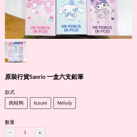
原裝行貨Sanrio 一盒六支鉛筆
款式
肉桂狗
Kurumi
Melody
數量
−
+