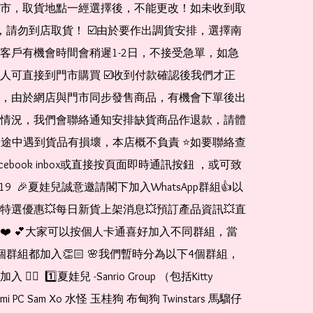
市，取貨地點一經選擇後，不能更改！如未收到取
de，請勿到店取貨！ ☑️由於要作出調貨安排，選擇南
客戶有機會時間會稍遲1-2日，不接受急單，如急
人可直接到門市購買 ☑️收到付款確認後我們才正
，由於網店與門市同步發售商品，有機會下單後出
情況，我們會聯絡通知安排缺貨商品作退款，請體
運送途中遇到貨品有損壞，本店概不負責 ⭐️如要聯絡查
cebook inbox或直接按頁面即時通訊按鈕 ，或可致
1519  🎉夏娃兒誠意邀請閣下加入WhatsApp群組👍以
特選優惠💥每日新貨上架消息💥預訂產品資訊💥直
❤️ 💕大家可以按個人卡通喜好加入不同群組，當
個群組都加入👏🏻 🌸我們暫時分為以下4個群組，
🏻  1️⃣夏娃兒 -Sanrio Group （包括Kitty 
romi PC Sam Xo 水怪 玉桂狗 布甸狗 Twinstars 馬騮仔 