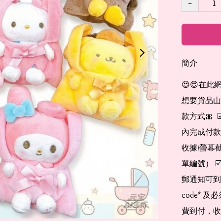
−
簡介
😍😍在此
想要貨品山加入
款方式🎀  
內完成付款
收據/螢幕
單編號） 
郵通知可到
code*
費到付，收