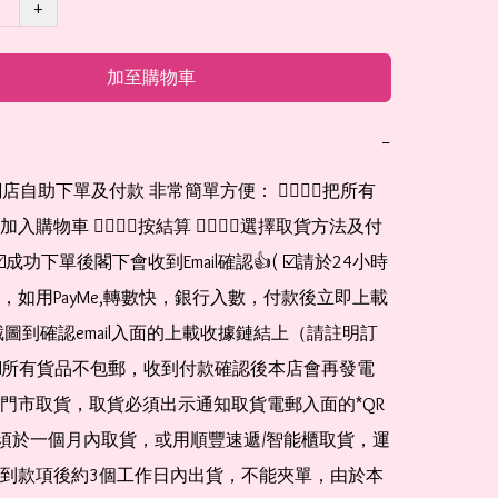
+
加至購物車
−
網店自助下單及付款 非常簡單方便： 👉🏻👉🏻把所有
購物車 👉🏻👉🏻按結算 👉🏻👉🏻選擇取貨方法及付
☑️成功下單後閣下會收到Email確認👍( ☑️請於24小時
，如用PayMe,轉數快，銀行入數，付款後立即上載
截圖到確認email入面的上載收據鏈結上（請註明訂
☑️所有貨品不包郵，收到付款確認後本店會再發電
門市取貨，取貨必須出示通知取貨電郵入面的*QR 
 及必須於一個月內取貨，或用順豐速遞/智能櫃取貨，運
到款項後約3個工作日內出貨，不能夾單，由於本