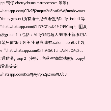
pi 鴨仔 cherrychums marroncream 等等）  
t.whatsapp.com/CPK9Ej2mqtm2ri8IyuKAWj?mode=wwt  
Disney group (所有迪士尼卡通包括Duffy Linabell 等
//chat.whatsapp.com/CLJD7GTqwK49l7N9Coqi4J  3️⃣夏
漫group 1（包括：Miffy/麵包超人/蠟筆小新/多啦A
and 鯊魚貓/娒明阿美/小忌廉/龍貓/sailor moon/比卡超
://chat.whatsapp.com/GnH9R6G1EnqAsFfBCAq2uc  
卡通動漫group 2（包括：角落生物/鬆弛熊/snoopy/
零燕等等）  
t.whatsapp.com/KcaXIj4y7ph2pZJmaXECbB