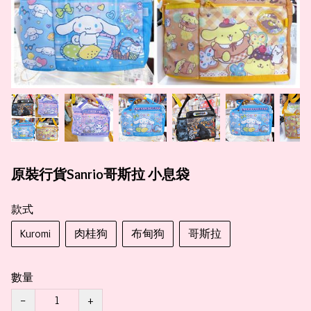
原裝行貨Sanrio哥斯拉 小息袋
款式
Kuromi
肉桂狗
布甸狗
哥斯拉
數量
−
+