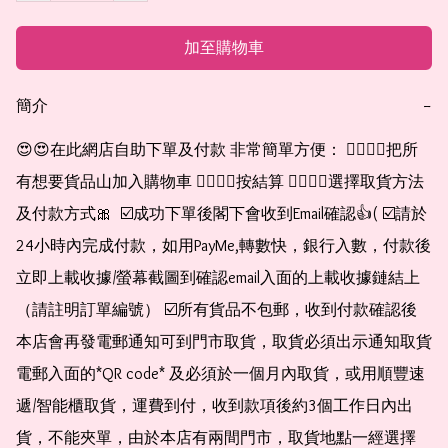
加至購物車
簡介
−
😍😍在此網店自助下單及付款 非常簡單方便： 👉🏻👉🏻把所
有想要貨品山加入購物車 👉🏻👉🏻按結算 👉🏻👉🏻選擇取貨方法
及付款方式🎀  ☑️成功下單後閣下會收到Email確認👍( ☑️請於
24小時內完成付款，如用PayMe,轉數快，銀行入數，付款後
立即上載收據/螢幕截圖到確認email入面的上載收據鏈結上
（請註明訂單編號） ☑️所有貨品不包郵，收到付款確認後
本店會再發電郵通知可到門市取貨，取貨必須出示通知取貨
電郵入面的*QR code* 及必須於一個月內取貨，或用順豐速
遞/智能櫃取貨，運費到付，收到款項後約3個工作日內出
貨，不能夾單，由於本店有兩間門市，取貨地點一經選擇