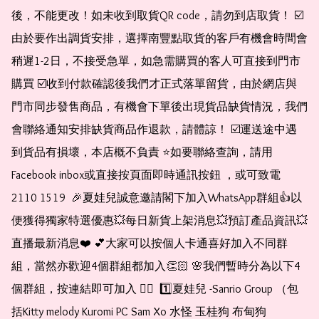
後，不能更改！如未收到取貨QR code，請勿到店取貨！ ☑️
由於要作出調貨安排，選擇南豐點取貨的客戶有機會時間會
稍遲1-2日，不接受急單，如急需購買的客人可直接到門市
購買 ☑️收到付款確認後我們才正式落單留貨，由於網店與
門市同步發售商品，有機會下單後出現貨品缺貨情況，我們
會聯絡通知安排缺貨商品作退款，請體諒！ ☑️運送途中遇
到貨品有損壞，本店概不負責 ⭐️如要聯絡查詢，請用
Facebook inbox或直接按頁面即時通訊按鈕 ，或可致電 
2110 1519  🎉夏娃兒誠意邀請閣下加入WhatsApp群組👍以
便獲得獨家特選優惠💥每日新貨上架消息💥預訂產品資訊💥
直播最新消息❤️ 💕大家可以按個人卡通喜好加入不同群
組，當然亦歡迎4個群組都加入👏🏻 🌸我們暫時分為以下4
個群組，按連結即可加入 👇🏻  1️⃣夏娃兒 -Sanrio Group （包
括Kitty melody Kuromi PC Sam Xo 水怪 玉桂狗 布甸狗 