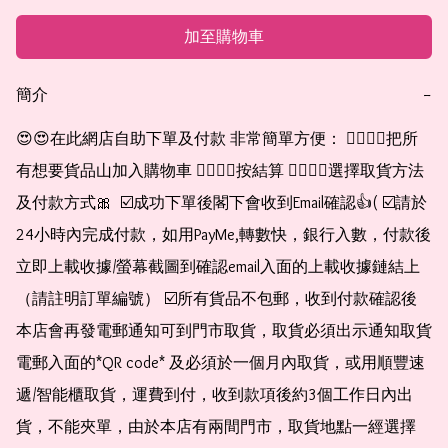
加至購物車
簡介
−
😍😍在此網店自助下單及付款 非常簡單方便： 👉🏻👉🏻把所
有想要貨品山加入購物車 👉🏻👉🏻按結算 👉🏻👉🏻選擇取貨方法
及付款方式🎀  ☑️成功下單後閣下會收到Email確認👍( ☑️請於
24小時內完成付款，如用PayMe,轉數快，銀行入數，付款後
立即上載收據/螢幕截圖到確認email入面的上載收據鏈結上
（請註明訂單編號） ☑️所有貨品不包郵，收到付款確認後
本店會再發電郵通知可到門市取貨，取貨必須出示通知取貨
電郵入面的*QR code* 及必須於一個月內取貨，或用順豐速
遞/智能櫃取貨，運費到付，收到款項後約3個工作日內出
貨，不能夾單，由於本店有兩間門市，取貨地點一經選擇