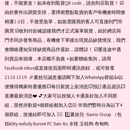
後，不能更改！如未收到取貨QR code，請勿到店取貨！ ☑️
由於要作出調貨安排，選擇南豐點取貨的客戶有機會時間會
稍遲1-2日，不接受急單，如急需購買的客人可直接到門市
購買 ☑️收到付款確認後我們才正式落單留貨，由於網店與
門市同步發售商品，有機會下單後出現貨品缺貨情況，我們
會聯絡通知安排缺貨商品作退款，請體諒！ ☑️運送途中遇
到貨品有損壞，本店概不負責 ⭐️如要聯絡查詢，請用
Facebook inbox或直接按頁面即時通訊按鈕 ，或可致電 
2110 1519  🎉夏娃兒誠意邀請閣下加入WhatsApp群組👍以
便獲得獨家特選優惠💥每日新貨上架消息💥預訂產品資訊💥
直播最新消息❤️ 💕大家可以按個人卡通喜好加入不同群
組，當然亦歡迎4個群組都加入👏🏻 🌸我們暫時分為以下4
個群組，按連結即可加入 👇🏻  1️⃣夏娃兒 -Sanrio Group （包
括Kitty melody Kuromi PC Sam Xo 水怪 玉桂狗 布甸狗 