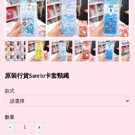
原裝行貨Sanrio卡套頸繩
款式
數量
−
+