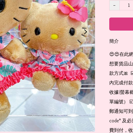
−
簡介
😍😍在此
想要貨品山加入
款方式🎀  
內完成付款
收據/螢幕
單編號） 
郵通知可到
code*
費到付，收