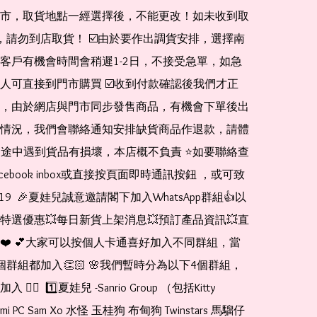
市，取貨地點一經選擇後，不能更改！如未收到取
de，請勿到店取貨！ ☑️由於要作出調貨安排，選擇南
客戶有機會時間會稍遲1-2日，不接受急單，如急
人可直接到門市購買 ☑️收到付款確認後我們才正
，由於網店與門市同步發售商品，有機會下單後出
情況，我們會聯絡通知安排缺貨商品作退款，請體
運送途中遇到貨品有損壞，本店概不負責 ⭐️如要聯絡查
cebook inbox或直接按頁面即時通訊按鈕 ，或可致
1519  🎉夏娃兒誠意邀請閣下加入WhatsApp群組👍以
特選優惠💥每日新貨上架消息💥預訂產品資訊💥直
❤️ 💕大家可以按個人卡通喜好加入不同群組，當
個群組都加入👏🏻 🌸我們暫時分為以下4個群組，
🏻  1️⃣夏娃兒 -Sanrio Group （包括Kitty 
romi PC Sam Xo 水怪 玉桂狗 布甸狗 Twinstars 馬騮仔 