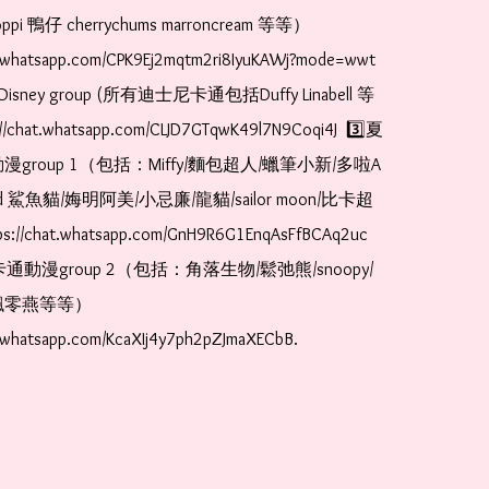
pi 鴨仔 cherrychums marroncream 等等）  
t.whatsapp.com/CPK9Ej2mqtm2ri8IyuKAWj?mode=wwt  
Disney group (所有迪士尼卡通包括Duffy Linabell 等
//chat.whatsapp.com/CLJD7GTqwK49l7N9Coqi4J  3️⃣夏
漫group 1（包括：Miffy/麵包超人/蠟筆小新/多啦A
and 鯊魚貓/娒明阿美/小忌廉/龍貓/sailor moon/比卡超
://chat.whatsapp.com/GnH9R6G1EnqAsFfBCAq2uc  
卡通動漫group 2（包括：角落生物/鬆弛熊/snoopy/
零燕等等）  
t.whatsapp.com/KcaXIj4y7ph2pZJmaXECbB. 