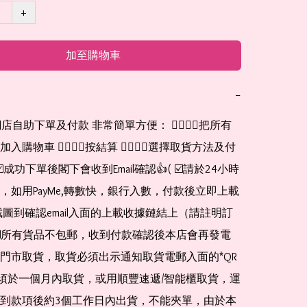
+
加至購物車
−
網店自助下單及付款 非常簡單方便： 👉🏻👉🏻把所有
購物車 👉🏻👉🏻按結算 👉🏻👉🏻選擇取貨方法及付
☑️成功下單後閣下會收到Email確認👍( ☑️請於24小時
，如用PayMe,轉數快，銀行入數，付款後立即上載
截圖到確認email入面的上載收據鏈結上（請註明訂
☑️所有貨品不包郵，收到付款確認後本店會再發電
門市取貨，取貨必須出示通知取貨電郵入面的*QR 
 及必須於一個月內取貨，或用順豐速遞/智能櫃取貨，運
到款項後約3個工作日內出貨，不能夾單，由於本