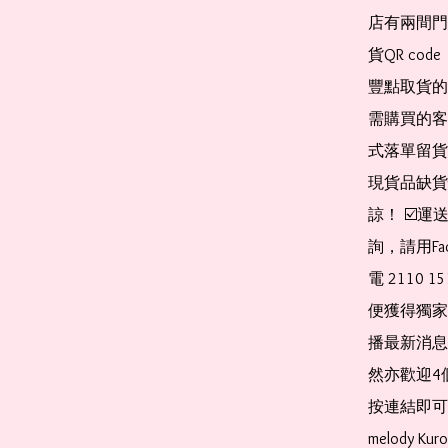
店有兩間門
貨QR co
豐點取貨的
需購買的客
式落單留貨
現貨品缺貨
諒！ ☑️
詢，請用Fa
電 2110 
便獲得獨家
播最新消息
然亦歡迎4
按連結即可加入 
melody Ku