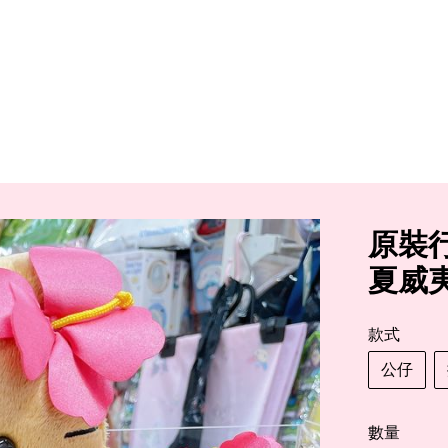
原裝行
夏威夷
款式
公仔
數量