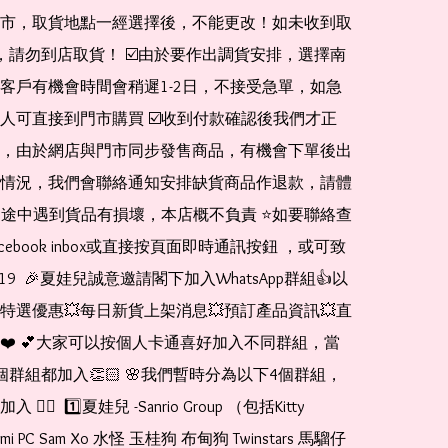
市，取貨地點一經選擇後，不能更改！如未收到取
de，請勿到店取貨！ ☑️由於要作出調貨安排，選擇南
客戶有機會時間會稍遲1-2日，不接受急單，如急
人可直接到門市購買 ☑️收到付款確認後我們才正
，由於網店與門市同步發售商品，有機會下單後出
情況，我們會聯絡通知安排缺貨商品作退款，請體
運送途中遇到貨品有損壞，本店概不負責 ⭐️如要聯絡查
cebook inbox或直接按頁面即時通訊按鈕 ，或可致
1519  🎉夏娃兒誠意邀請閣下加入WhatsApp群組👍以
特選優惠💥每日新貨上架消息💥預訂產品資訊💥直
❤️ 💕大家可以按個人卡通喜好加入不同群組，當
個群組都加入👏🏻 🌸我們暫時分為以下4個群組，
🏻  1️⃣夏娃兒 -Sanrio Group （包括Kitty 
romi PC Sam Xo 水怪 玉桂狗 布甸狗 Twinstars 馬騮仔 