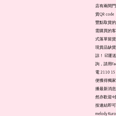
店有兩間門
貨QR co
豐點取貨的
需購買的客
式落單留貨
現貨品缺貨
諒！ ☑️
詢，請用Fa
電 2110 
便獲得獨家
播最新消息
然亦歡迎4
按連結即可加入 
melody Ku