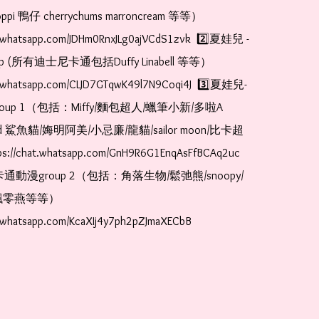
pi 鴨仔 cherrychums marroncream 等等）  
at.whatsapp.com/JDHm0RnxJLg0ajVCdS1zvk  2️⃣夏娃兒 - 
oup (所有迪士尼卡通包括Duffy Linabell 等等）  
at.whatsapp.com/CLJD7GTqwK49l7N9Coqi4J  3️⃣夏娃兒-
oup 1（包括：Miffy/麵包超人/蠟筆小新/多啦A
and 鯊魚貓/娒明阿美/小忌廉/龍貓/sailor moon/比卡超
://chat.whatsapp.com/GnH9R6G1EnqAsFfBCAq2uc  
卡通動漫group 2（包括：角落生物/鬆弛熊/snoopy/
零燕等等）  
t.whatsapp.com/KcaXIj4y7ph2pZJmaXECbB    