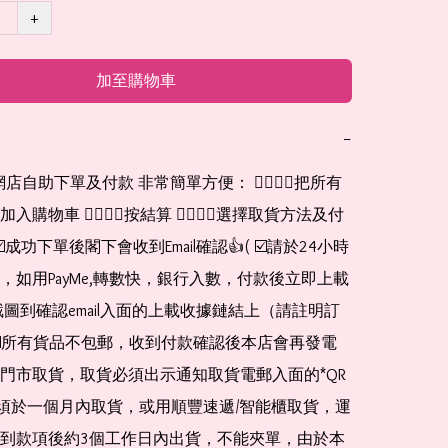
+
加至購物車
−
購物車 👉🏻👉🏻按結算 👉🏻👉🏻選擇取貨方法及付
☑️成功下單後閣下會收到Email確認👍( ☑️請於24小時
，如用PayMe,轉數快，銀行入數，付款後立即上載
截圖到確認email入面的上載收據鏈結上（請註明訂
☑️所有貨品不包郵，收到付款確認後本店會再發電
門市取貨，取貨必須出示通知取貨電郵入面的*QR 
 及必須於一個月內取貨，或用順豐速遞/智能櫃取貨，運
到款項後約3個工作日內出貨，不能夾單，由於本