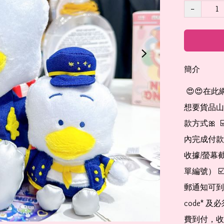
−
簡介
 😍😍在此網店自助下單及付款 非常簡單方便： 👉🏻👉🏻把所有
想要貨品山加入
款方式🎀  
內完成付款
收據/螢幕
單編號） 
郵通知可到
code*
費到付，收