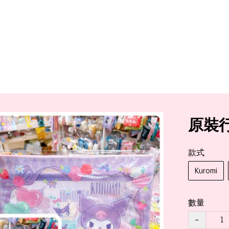
原裝行
款式
Kuromi
數量
−