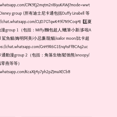
t.whatsapp.com/CPK9Ej2mqtm2ri8IyuKAWj?mode=wwt  
Disney group (所有迪士尼卡通包括Duffy Linabell 等
//chat.whatsapp.com/CLJD7GTqwK49l7N9Coqi4J  3️⃣夏
漫group 1（包括：Miffy/麵包超人/蠟筆小新/多啦A
and 鯊魚貓/娒明阿美/小忌廉/龍貓/sailor moon/比卡超
://chat.whatsapp.com/GnH9R6G1EnqAsFfBCAq2uc  
卡通動漫group 2（包括：角落生物/鬆弛熊/snoopy/
零燕等等）  
t.whatsapp.com/KcaXIj4y7ph2pZJmaXECbB