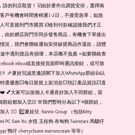
de，請勿到店取貨！ ☑️由於要作出調貨安排，選擇南
客戶有機會時間會稍遲1-2日，不接受急單，如急
人可直接到門市購買 ☑️收到付款確認後我們才正
，由於網店與門市同步發售商品，有機會下單後出
情況，我們會聯絡通知安排缺貨商品作退款，請體
運送途中遇到貨品有損壞，本店概不負責 ⭐️如要聯絡查
cebook inbox或直接按頁面即時通訊按鈕 ，或可致
1519  🎉夏娃兒誠意邀請閣下加入WhatsApp群組👍以
特選優惠💥每日新貨上架消息💥預訂產品資訊💥直
❤️ 💕大家可以按個人卡通喜好加入不同群組，當
個群組都加入👏🏻 🌸我們暫時分為以下4個群組，
🏻  1️⃣夏娃兒 -Sanrio Group （包括Kitty 
romi PC Sam Xo 水怪 玉桂狗 布甸狗 Twinstars 馬騮仔 
pi 鴨仔 cherrychums marroncream 等等）  