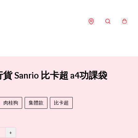
貨 Sanrio 比卡超 a4功課袋
肉桂狗
集體款
比卡超
+