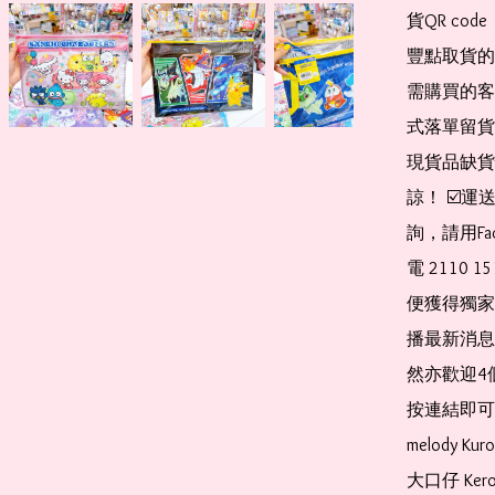
貨QR co
豐點取貨的
需購買的客
式落單留貨
現貨品缺貨
諒！ ☑️
詢，請用Fa
電 2110 
便獲得獨家
播最新消息
然亦歡迎4
按連結即可加入 
melody Ku
大口仔 Kerop