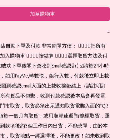
加至購物車
−
網店自助下單及付款 非常簡單方便： 👉🏻👉🏻把所有
購物車 👉🏻👉🏻按結算 👉🏻👉🏻選擇取貨方法及付
☑️成功下單後閣下會收到Email確認👍( ☑️請於24小時
，如用PayMe,轉數快，銀行入數，付款後立即上載
截圖到確認email入面的上載收據鏈結上（請註明訂
☑️所有貨品不包郵，收到付款確認後本店會再發電
門市取貨，取貨必須出示通知取貨電郵入面的*QR 
 及必須於一個月內取貨，或用順豐速遞/智能櫃取貨，運
到款項後約3個工作日內出貨，不能夾單，由於本
市，取貨地點一經選擇後，不能更改！如未收到取