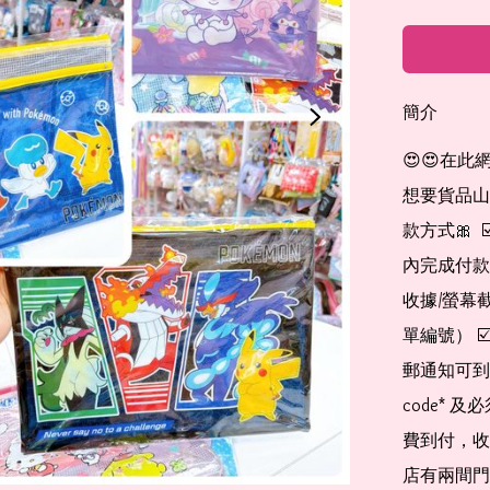
簡介
😍😍在此
想要貨品山加入
款方式🎀  
內完成付款
收據/螢幕
單編號） 
郵通知可到
code*
費到付，收
店有兩間門