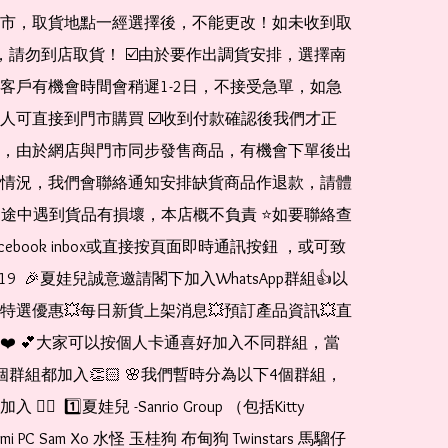
市，取貨地點一經選擇後，不能更改！如未收到取
de，請勿到店取貨！ ☑️由於要作出調貨安排，選擇南
客戶有機會時間會稍遲1-2日，不接受急單，如急
人可直接到門市購買 ☑️收到付款確認後我們才正
，由於網店與門市同步發售商品，有機會下單後出
情況，我們會聯絡通知安排缺貨商品作退款，請體
運送途中遇到貨品有損壞，本店概不負責 ⭐️如要聯絡查
cebook inbox或直接按頁面即時通訊按鈕 ，或可致
1519  🎉夏娃兒誠意邀請閣下加入WhatsApp群組👍以
特選優惠💥每日新貨上架消息💥預訂產品資訊💥直
❤️ 💕大家可以按個人卡通喜好加入不同群組，當
個群組都加入👏🏻 🌸我們暫時分為以下4個群組，
🏻  1️⃣夏娃兒 -Sanrio Group （包括Kitty 
romi PC Sam Xo 水怪 玉桂狗 布甸狗 Twinstars 馬騮仔 