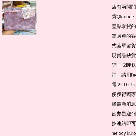
店有兩間門
貨QR co
豐點取貨的
需購買的客
式落單留貨
現貨品缺貨
諒！ ☑️
詢，請用Fa
電 2110 
便獲得獨家
播最新消息
然亦歡迎4
按連結即可加入 
melody Ku