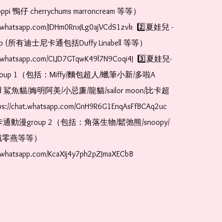
pi 鴨仔 cherrychums marroncream 等等）  
at.whatsapp.com/JDHm0RnxJLg0ajVCdS1zvk  2️⃣夏娃兒 - 
oup (所有迪士尼卡通包括Duffy Linabell 等等）  
at.whatsapp.com/CLJD7GTqwK49l7N9Coqi4J  3️⃣夏娃兒-
oup 1（包括：Miffy/麵包超人/蠟筆小新/多啦A
and 鯊魚貓/娒明阿美/小忌廉/龍貓/sailor moon/比卡超
://chat.whatsapp.com/GnH9R6G1EnqAsFfBCAq2uc  
卡通動漫group 2（包括：角落生物/鬆弛熊/snoopy/
零燕等等）  
t.whatsapp.com/KcaXIj4y7ph2pZJmaXECbB    