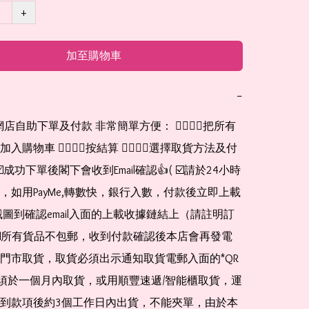
+
加至購物車
−
購物車 👉🏻👉🏻按結算 👉🏻👉🏻選擇取貨方法及付
☑️成功下單後閣下會收到Email確認👍( ☑️請於24小時
，如用PayMe,轉數快，銀行入數，付款後立即上載
截圖到確認email入面的上載收據鏈結上（請註明訂
☑️所有貨品不包郵，收到付款確認後本店會再發電
門市取貨，取貨必須出示通知取貨電郵入面的*QR 
 及必須於一個月內取貨，或用順豐速遞/智能櫃取貨，運
到款項後約3個工作日內出貨，不能夾單，由於本