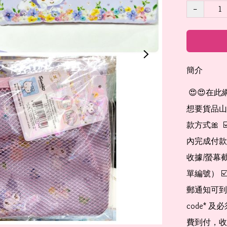
−
簡介
 😍😍在此網店自助下單及付款 非常簡單方便： 👉🏻👉🏻把所有
想要貨品山加入
款方式🎀  
內完成付款
收據/螢幕
單編號） 
郵通知可到
code*
費到付，收