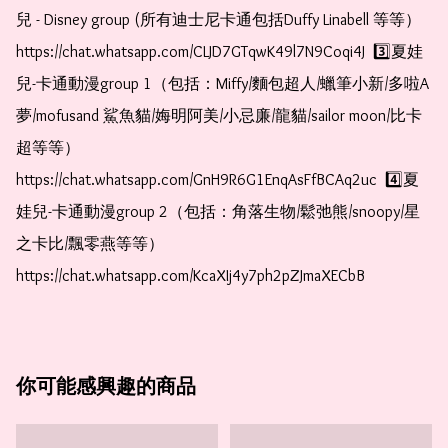
兒 - Disney group (所有迪士尼卡通包括Duffy Linabell 等等）  
https://chat.whatsapp.com/CLJD7GTqwK49l7N9Coqi4J  3️⃣夏娃
兒-卡通動漫group 1（包括：Miffy/麵包超人/蠟筆小新/多啦A
夢/mofusand 鯊魚貓/娒明阿美/小忌廉/龍貓/sailor moon/比卡
超等等）  
https://chat.whatsapp.com/GnH9R6G1EnqAsFfBCAq2uc  4️⃣夏
娃兒-卡通動漫group 2（包括：角落生物/鬆弛熊/snoopy/星
之卡比/飄零燕等等）  
https://chat.whatsapp.com/KcaXIj4y7ph2pZJmaXECbB    
你可能感興趣的商品