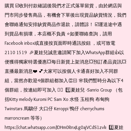
購買 ☑️收到付款確認後我們才正式落單留貨，由於網店與
門市同步發售商品，有機會下單後出現貨品缺貨情況，我們
會聯絡通知安排缺貨商品作退款，請體諒！ ☑️運送途中遇
到貨品有損壞，本店概不負責 ⭐️如要聯絡查詢，請用
Facebook inbox或直接按頁面即時通訊按鈕 ，或可致電 
2110 1519  🎉夏娃兒誠意邀請閣下加入WhatsApp群組👍以
便獲得獨家特選優惠💥每日新貨上架消息💥預訂產品資訊💥
直播最新消息❤️ 💕大家可以按個人卡通喜好加入不同群
組，當然亦歡迎4個群組都加入👏🏻 🌸我們暫時分為以下4
個群組，按連結即可加入 👇🏻  1️⃣夏娃兒 -Sanrio Group （包
括Kitty melody Kuromi PC Sam Xo 水怪 玉桂狗 布甸狗 
Twinstars 馬騮仔 大口仔 Keroppi 鴨仔 cherrychums 
marroncream 等等）  
https://chat.whatsapp.com/JDHm0RnxJLg0ajVCdS1zvk  2️⃣夏娃