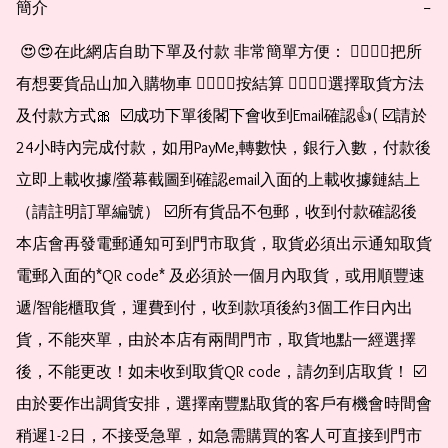
簡介
−
 😍😍在此網店自助下單及付款 非常簡單方便： 👉🏻👉🏻把所
有想要貨品山加入購物車 👉🏻👉🏻按結算 👉🏻👉🏻選擇取貨方法
及付款方式🎀  ☑️成功下單後閣下會收到Email確認👍( ☑️請於
24小時內完成付款，如用PayMe,轉數快，銀行入數，付款後
立即上載收據/螢幕截圖到確認email入面的上載收據鏈結上
（請註明訂單編號） ☑️所有貨品不包郵，收到付款確認後
本店會再發電郵通知可到門市取貨，取貨必須出示通知取貨
電郵入面的*QR code* 及必須於一個月內取貨，或用順豐速
遞/智能櫃取貨，運費到付，收到款項後約3個工作日內出
貨，不能夾單，由於本店有兩間門市，取貨地點一經選擇
後，不能更改！如未收到取貨QR code，請勿到店取貨！ ☑️
由於要作出調貨安排，選擇南豐點取貨的客戶有機會時間會
稍遲1-2日，不接受急單，如急需購買的客人可直接到門市