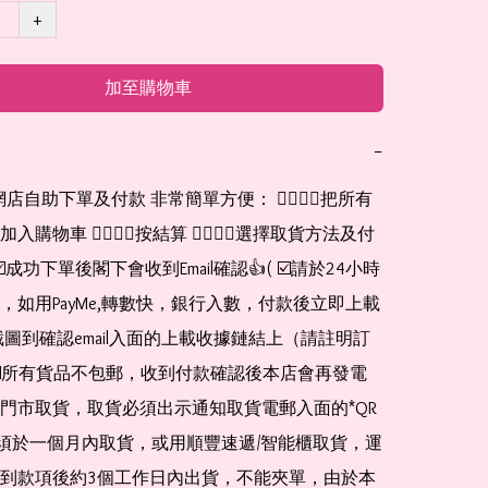
+
加至購物車
−
購物車 👉🏻👉🏻按結算 👉🏻👉🏻選擇取貨方法及付
☑️成功下單後閣下會收到Email確認👍( ☑️請於24小時
，如用PayMe,轉數快，銀行入數，付款後立即上載
截圖到確認email入面的上載收據鏈結上（請註明訂
☑️所有貨品不包郵，收到付款確認後本店會再發電
門市取貨，取貨必須出示通知取貨電郵入面的*QR 
 及必須於一個月內取貨，或用順豐速遞/智能櫃取貨，運
到款項後約3個工作日內出貨，不能夾單，由於本