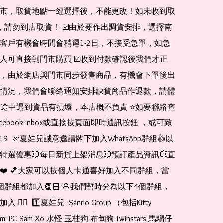
市，取貨地點一經選擇後，不能更改！如未收到取
de，請勿到店取貨！ ☑️由於要作出調貨安排，選擇南
客戶有機會時間會稍遲1-2日，不接受急單，如急
人可直接到門市購買 ☑️收到付款確認後我們才正
，由於網店與門市同步發售商品，有機會下單後出
情況，我們會聯絡通知安排缺貨商品作退款，請體
運送途中遇到貨品有損壞，本店概不負責 ⭐️如要聯絡查
cebook inbox或直接按頁面即時通訊按鈕 ，或可致
1519  🎉夏娃兒誠意邀請閣下加入WhatsApp群組👍以
特選優惠💥每日新貨上架消息💥預訂產品資訊💥直
❤️ 💕大家可以按個人卡通喜好加入不同群組，當
個群組都加入👏🏻 🌸我們暫時分為以下4個群組，
🏻  1️⃣夏娃兒 -Sanrio Group （包括Kitty 
romi PC Sam Xo 水怪 玉桂狗 布甸狗 Twinstars 馬騮仔 