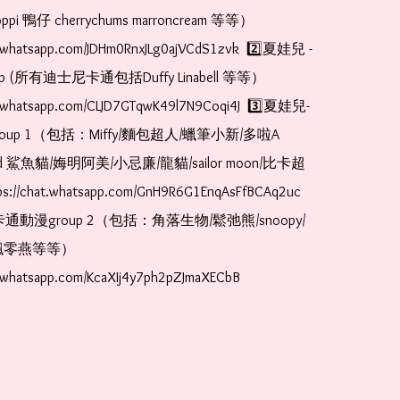
pi 鴨仔 cherrychums marroncream 等等）  
at.whatsapp.com/JDHm0RnxJLg0ajVCdS1zvk  2️⃣夏娃兒 - 
oup (所有迪士尼卡通包括Duffy Linabell 等等）  
at.whatsapp.com/CLJD7GTqwK49l7N9Coqi4J  3️⃣夏娃兒-
oup 1（包括：Miffy/麵包超人/蠟筆小新/多啦A
and 鯊魚貓/娒明阿美/小忌廉/龍貓/sailor moon/比卡超
://chat.whatsapp.com/GnH9R6G1EnqAsFfBCAq2uc  
卡通動漫group 2（包括：角落生物/鬆弛熊/snoopy/
零燕等等）  
t.whatsapp.com/KcaXIj4y7ph2pZJmaXECbB    