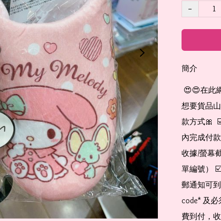
−
簡介
 😍😍在此網店自助下單及付款 非常簡單方便： 👉🏻👉🏻把所有
想要貨品山加入
款方式🎀  
內完成付款
收據/螢幕
單編號） 
郵通知可到
code*
費到付，收