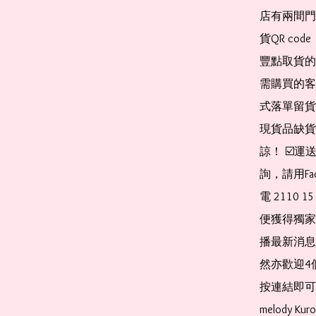
店有兩間門
貨QR co
豐點取貨的
需購買的客
式落單留貨
現貨品缺貨
諒！ ☑️
詢，請用Fa
電 2110 
便獲得獨家
播最新消息
然亦歡迎4
按連結即可加入 
melody Ku